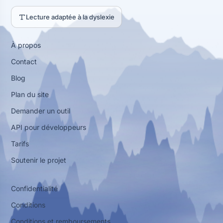
Lecture adaptée à la dyslexie
À propos
Contact
Blog
Plan du site
Demander un outil
API pour développeurs
Tarifs
Soutenir le projet
Confidentialité
Conditions
Conditions et remboursements