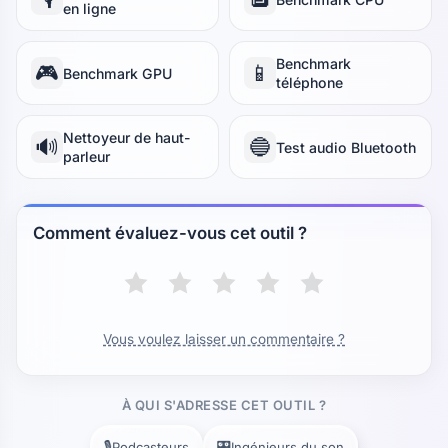
en ligne
Benchmark
🎮
📱
Benchmark GPU
téléphone
Nettoyeur de haut-
🔊
🔵
Test audio Bluetooth
parleur
Comment évaluez-vous cet outil ?
Vous voulez laisser un commentaire ?
À QUI S'ADRESSE CET OUTIL ?
🎙️
🎛️
Podcasteurs
Ingénieurs du son