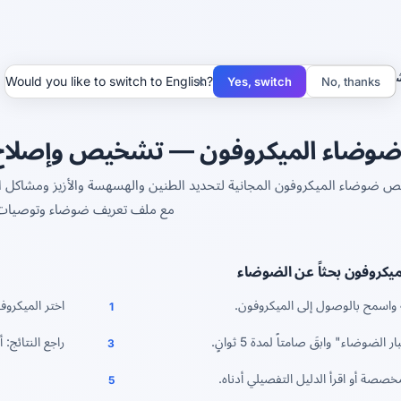
شويش المايك
×
Would you like to switch to English?
Yes, switch
No, thanks
ضوضاء الميكروفون — تشخيص وإصلاح 
ص ضوضاء الميكروفون المجانية لتحديد الطنين والهسهسة والأزيز ومشاكل ال
مع ملف تعريف ضوضاء وتوصيات
لميكروفون بحثاً عن الضوضاء
واسمح بالوصول إلى الميكروفون.
اختر الميكروف
1
 الضوضاء" وابقَ صامتاً لمدة 5 ثوانٍ.
راجع النتائج:
3
خصصة أو اقرأ الدليل التفصيلي أدناه.
5