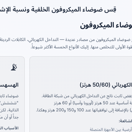
قِس ضوضاء الميكروفون الخلفية ونسبة الإشار
وضاء الميكروفون
ضوضاء الميكروفون من مصادر عديدة — التداخل الكهربائي، الكابلات الرديئة
ة الأولى للتخلص منها. إليك الأنواع الخمسة الأكثر شيوعاً.
📡
ائي (50/60 هرتز)
الهسهسة 
 ثابت ناتج عن التداخل الكهربائي من شبكة الطاقة.
ضوضاء ثابتة
يظهر كنغمة أساسية عند 50 هرتز (أوروبا وآسيا) أو 60 هرتز
"شششش" مس
افة إلى توافقياتها عند 100 و150 و200 هرتز وهكذا.
الذاتية، لك
جداً أو أن 
لشائعة:
الأسباب ال
رضية بين الأجهزة المتصلة