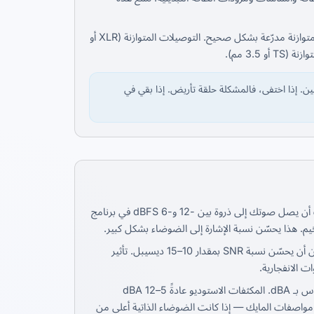
إذا كنت تستخدم ميكروفون XLR، تأكد من أن لديك كابلات متوازنة مدرّعة بشكل صحيح. التوصيلات المتوازنة (XLR أو
ن. إذا اختفى، فالمشكلة حلقة تأريض. إذا بقي في
السبب الأول للهسهسة هو التضخيم المرتفع جداً. يجب أن يصل صوتك إلى ذروة بين -12 و-6 dBFS في برنامج
التحدث على بُعد 15–20 سم من المايك بدلاً من 50 سم يمكن أن يحسّن نسبة SNR بمقدار 10–15 ديسيبل. تأثير
 الانفجارية.
كل ميكروفون لديه ضوضاء ذاتية متأصلة تُقاس بـ dBA. المكثفات الاستوديو عادةً 5–12 dBA
صة قد تكون 20–30 dBA (مشوشة). تحقق من مواصفات المايك — إذا كانت الضوضاء الذاتية أعلى من