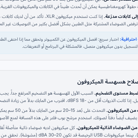
 حقولاً كهرومغناطيسية يمكن أن تُحدث طنيناً في الكابلات والميكروفونات القريبة.
إلى كابلات مدرّعة.
حترافية:
اختبار سريع: افصل الميكروفون عن الكمبيوتر وتحقق مما إذا اختفى الطني
التسجيل بدون ميكروفون متصل، فالمشكلة في البرنامج أو التعريفات.
صلاح هسهسة الميكروفون
ضبط مستوى التضخيم.
وات أقل من -18 dBFS، اقترب من المايك بدلاً من زيادة التضخيم. هذا يحسّن نسبة الإشارة إلى الضوضاء بشكل كبير.
من الميكروفون.
يضيف أيضاً دفئاً لصوتك. استخدم مرشح بوب فلتر على هذه المسافة لمنع الأصوات
ن الضوضاء الذاتية للميكروفون.
(ممتاز)، بينما ميكروفونات USB الرخي