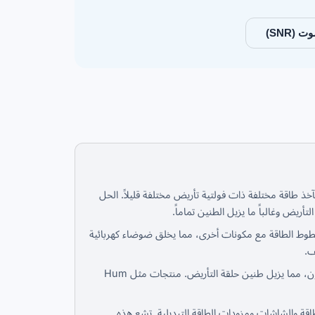
 (SNR)
 طاقة مختلفة ذات فولتية تأريض مختلفة قليلاً. الحل
ريض وغالباً ما يزيل الطنين تماماً.
لأمامية للكمبيوتر خطوط الطاقة مع مكونات أخرى، مما يخلق ضوضاء كهربائية
يقطع عازل USB اتصال التأريض بين الكمبيوتر والميكروفون، مما يزيل طنين حلقة التأريض. منتجات مثل Hum
قل من محولات الطاقة والشاشات ومزودات الطاقة التبديلية. تشع هذه