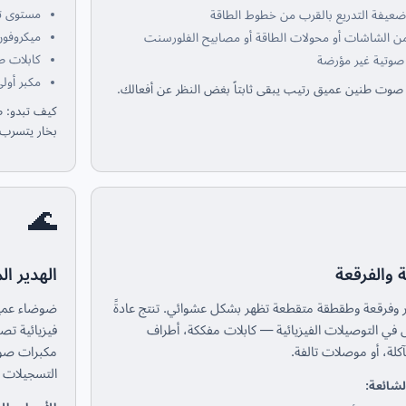
مستوى تض
ضعيفة التدريع بالقرب من خطوط الطاقة
ميكروفون
ن الشاشات أو محولات الطاقة أو مصابيح الفلورسنت
كابلات طو
صوتية غير مؤرضة
مكبر أول
صوت طنين عميق رتيب يبقى ثابتاً بغض النظر عن أفعالك.
كيف تبدو: ص
بخار يتسرب.
🌊
 والفرقعة
الهدير ا
 وفرقعة وطقطقة متقطعة تظهر بشكل عشوائي. تنتج عادةً
في التوصيلات الفيزيائية — كابلات مفككة، أطراف
فيزيائية تص
لة، أو موصلات تالفة.
مكبرات صوت
التسجيلات 
لشائعة: