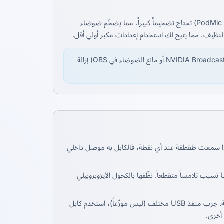
الميكروفونات الديناميكية (مثل SM7B أو PodMic) تحتاج تضخيماً كبيراً، مما يضخّم ضوضاء
إذا لم تستطع استبدال المايك، يمكن لبرامج تقليل الضوضاء (Krisp أو NVIDIA Broadcast أو مانع الضوضاء في OBS) إزالة
 إذا سمعت طقطقة عند أي نقطة، فالكابل به موصل داخلي
الأكسدة على دبابيس XLR أو مقابس 3.5 مم أو موصلات USB تسبب تلامساً متقطعاً. نظّفها بالكحول الأيزوبروبيلي
الطقطقة عبر USB غالباً تعني عرض نطاق ترددي أو طاقة غير كافية. جرب منفذ USB مختلف (ليس موزّعاً)، استخدم كابل