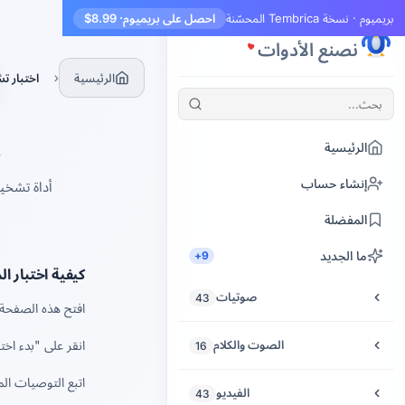
بريميوم · نسخة Tembrica المحسّنة
احصل على بريميوم
· $8.99
Tembrica
نصنع الأدوات
›
الرئيسية
اختبار ت
الرئيسية
إنشاء حساب
أداة تشخي
المفضلة
ما الجديد
9+
كيفية اختبار ا
صوتيات
43
افتح هذه الصفحة 
قص الصوت
الصوت والكلام
انقر على "بدء اختبار
16
تحسين الصوت
اتبع التوصيات الم
تحويل النص إلى كلام
الفيديو
43