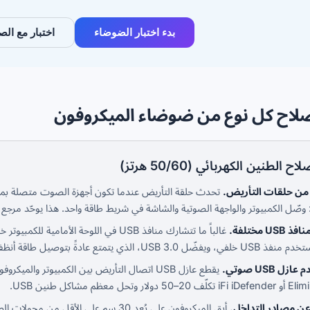
بدء اختبار الضوضاء
اختبار مع الصوت
صلاح كل نوع من ضوضاء الميكروفون
ح الطنين الكهربائي (50/60 هرتز)
من حلقات التأريض.
تحدث حلقة التأريض عندما تكون أجهزة الصوت متصلة بمآخذ
صّل الكمبيوتر والواجهة الصوتية والشاشة في شريط طاقة واحد. هذا يوحّد مرجع التأ
US مختلفة.
غالباً ما تتشارك منافذ USB في اللوحة ا
، ويفضّل USB 3.0، الذي يتمتع عادةً بتوصيل طاقة أنظف.
زل USB صوتي.
5 دولار وتحل معظم مشاكل طنين USB.
عن مصادر التداخل.
أبقِ الميكروفون على بُعد 30 سم على الأ