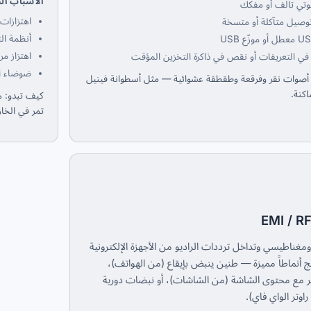
الأسباب ال
تي تالف أو مفكك
اهتزازات
وصيل متآكلة أو متسخة
أنظمة ال
اهتزاز مر
ي التعريفات أو نقص في ذاكرة التخزين المؤقت
ضوضاء ا
أصوات نقر وفرقعة وطقطقة عشوائية — مثل أسطوانة فينيل
اكنة.
كيف تبدو: ه
تمر في الخار
مغناطيسي وتداخل ترددات الراديو من الأجهزة الإلكترونية
نتج أنماطاً مميزة — طنين ينبض بإيقاع (من الهواتف)،
ر مع محتوى الشاشة (من الشاشات)، أو نبضات دورية
اوتر الواي فاي).