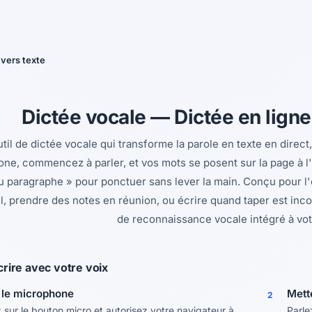
Oui, changer
Non, merci
 vers texte
Dictée vocale — Dictée en lign
til de dictée vocale qui transforme la parole en texte en direc
ne, commencez à parler, et vos mots se posent sur la page à l'i
 paragraphe » pour ponctuer sans lever la main. Conçu pour l'éc
l, prendre des notes en réunion, ou écrire quand taper est inco
de reconnaissance vocale intégré à vot
ire avec votre voix
 le microphone
Mett
2
sur le bouton micro et autorisez votre navigateur à
Parle