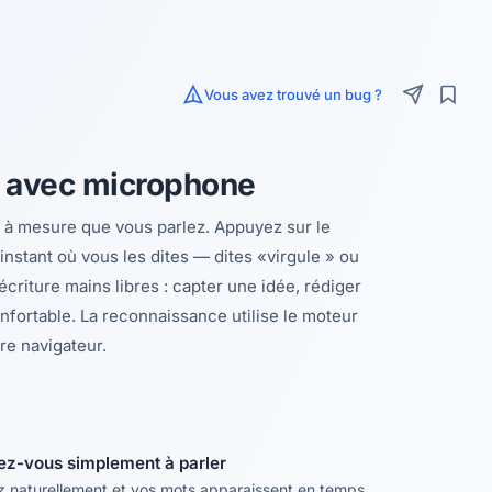
Vous avez trouvé un bug ?
e avec microphone
t, à mesure que vous parlez. Appuyez sur le
nstant où vous les dites — dites «virgule » ou
riture mains libres : capter une idée, rédiger
nfortable. La reconnaissance utilise le moteur
re navigateur.
ez-vous simplement à parler
z naturellement et vos mots apparaissent en temps