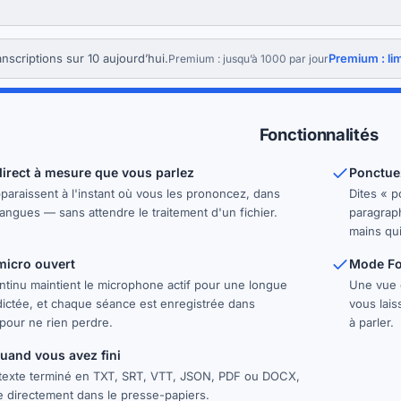
ranscriptions sur 10 aujourd’hui.
Premium : li
Premium : jusqu’à 1000 par jour
Fonctionnalités
direct à mesure que vous parlez
Ponctuez
paraissent à l'instant où vous les prononcez, dans
Dites « p
langues — sans attendre le traitement d'un fichier.
paragraph
mains quit
micro ouvert
Mode Fo
tinu maintient le microphone actif pour une longue
Une vue d
ictée, et chaque séance est enregistrée dans
vous lais
 pour ne rien perdre.
à parler.
uand vous avez fini
texte terminé en TXT, SRT, VTT, JSON, PDF ou DOCX,
e directement dans le presse-papiers.