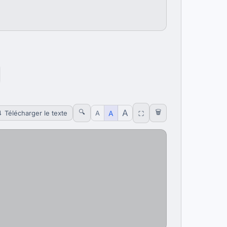
🔍
A
🗑
A
⬇ Télécharger le texte
A
⛶