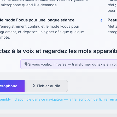
 le microphone quand il le demande.
réel 
pour 
z le mode Focus pour une longue séance
Peau
4
l'enregistrement continu et le mode Focus pour
Mette
onguement, et déposez un signet dès que quelque
enreg
ompte.
ctez à la voix et regardez les mots apparaî
🗣
Si vous voulez l'inverse — transformer du texte en voix
icrophone
📁 Fichier audio
mbly indisponible dans ce navigateur — la transcription de fichier en a