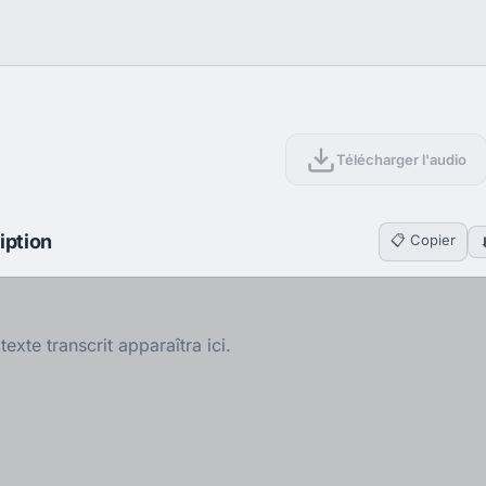
Télécharger l'audio
iption
📋 Copier
texte transcrit apparaîtra ici.