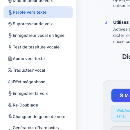
Modificateur de voix
utiliser
Débruiteur audio
Parole vers texte
Utilise
Inverser un audio
3
Suppresseur de voix
Activez 
Joindre des audios
Enregistreur vocal en ligne
dicter l
chose c
Changeur de vitesse audio
Test de tessiture vocale
Di
Modificateur de volume
Audio vers texte
audio
Traducteur vocal
Créateur de sonneries
Effet mégaphone
Changer la hauteur
Enregistrer la voix
🎤 M
Réverb et écho
Re-Doublage
Compresseur audio
WebAsse
ℹ️
sans.
Changeur de genre de voix
Convertir l'audio
Générateur d'harmonies