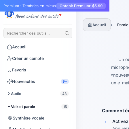
Premium · Tembrica en mieux
Obtenir Premium
· $5.99
Tembrica
Nous créons des outils
›
Accueil
Parole
Accueil
Créer un compte
Un ou
micropho
Favoris
«nouveau
Nouveautés
9+
un e-mai
Audio
43
Couper l'audio
Voix et parole
15
Comment écr
Améliorateur audio
Synthèse vocale
Activez
1
Extraire l'audio d'une vidéo
Appuyez 