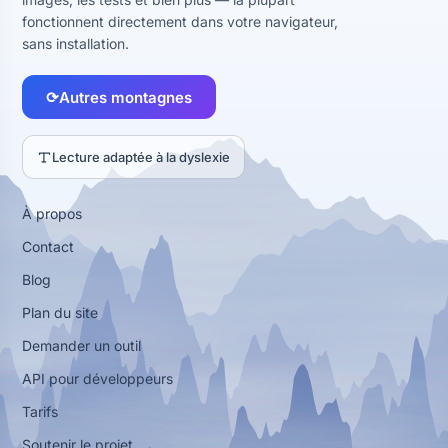
fonctionnent directement dans votre navigateur,
sans installation.
⟳
Autres montagnes
Lecture adaptée à la dyslexie
À propos
Contact
Blog
Plan du site
Demander un outil
API pour développeurs
Tarifs
Soutenir le projet