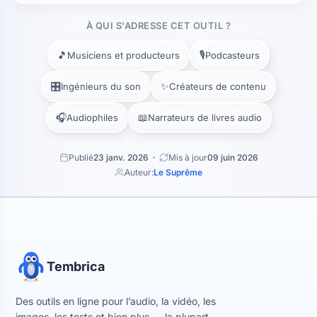
À QUI S'ADRESSE CET OUTIL ?
🎵
🎙️
Musiciens et producteurs
Podcasteurs
🎛️
✨
Ingénieurs du son
Créateurs de contenu
🎧
📖
Audiophiles
Narrateurs de livres audio
Publié
23 janv. 2026
Mis à jour
09 juin 2026
Auteur:
Le Suprême
Tembrica
Des outils en ligne pour l’audio, la vidéo, les
images, les tests et bien plus — la plupart