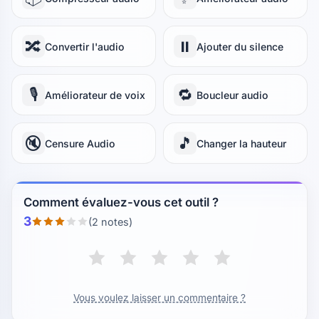
🔀
⏸️
Convertir l'audio
Ajouter du silence
🎙️
🔁
Améliorateur de voix
Boucleur audio
🔇
🎵
Censure Audio
Changer la hauteur
Comment évaluez-vous cet outil ?
3
(2 notes)
Vous voulez laisser un commentaire ?