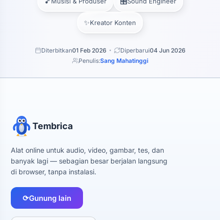
🎵
🎛️
Musisi & Produser
Sound Engineer
✨
Kreator Konten
Diterbitkan
01 Feb 2026
Diperbarui
04 Jun 2026
Penulis:
Sang Mahatinggi
Tembrica
Alat online untuk audio, video, gambar, tes, dan
banyak lagi — sebagian besar berjalan langsung
di browser, tanpa instalasi.
⟳
Gunung lain