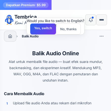
Dapatkan Premium
· $5.99
Tembrica
Would you like to switch to English?
Kami Membuat Alat
×
Yes, switch
No, thanks
›
Balik Audio
Balik Audio Online
Alat untuk membalik file audio — buat efek suara mundur,
backmasking, dan eksperimen kreatif. Mendukung MP3,
WAV, OGG, M4A, dan FLAC dengan pemutaran dan
unduhan instan.
Cara Membalik Audio
Upload file audio Anda atau rekam dari mikrofon
1