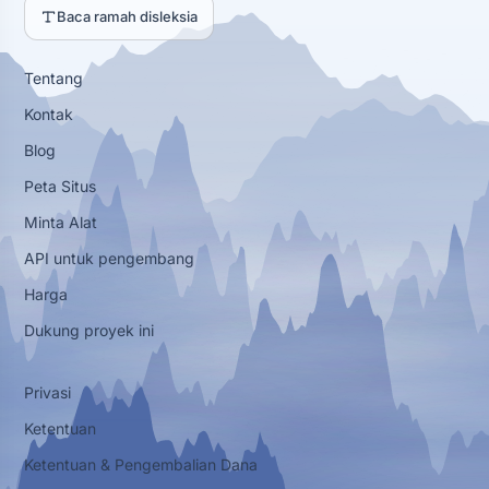
Baca ramah disleksia
Tentang
Kontak
Blog
Peta Situs
Minta Alat
API untuk pengembang
Harga
Dukung proyek ini
Privasi
Ketentuan
Ketentuan & Pengembalian Dana