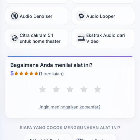
🔇
🔁
Audio Denoiser
Audio Looper
Citra cakram 5.1
Ekstrak Audio dari
💿
🎞️
untuk home theater
Video
Bagaimana Anda menilai alat ini?
5
(1 penilaian)
Ingin meninggalkan komentar?
SIAPA YANG COCOK MENGGUNAKAN ALAT INI?