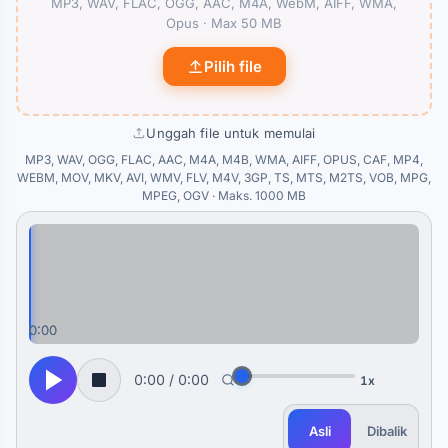
MP3, WAV, FLAC, OGG, AAC, M4A, WebM, AIFF, WMA,
Opus · Max 50 MB
Pilih file
Unggah file untuk memulai
MP3, WAV, OGG, FLAC, AAC, M4A, M4B, WMA, AIFF, OPUS, CAF, MP4,
WEBM, MOV, MKV, AVI, WMV, FLV, M4V, 3GP, TS, MTS, M2TS, VOB, MPG,
MPEG, OGV · Maks. 1000 MB
0:00
0:00
0:00
/
0:00
1x
Asli
Dibalik