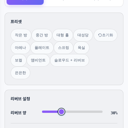
프리셋
작은 방
중간 방
대형 홀
대성당
초기화
아레나
플레이트
스프링
욕실
보컬
앰비언트
슬로우드 + 리버브
은은한
리버브 설정
리버브 양
30%