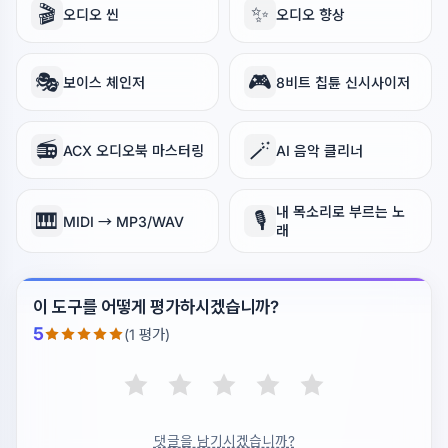
🎬
✨
오디오 씬
오디오 향상
🎭
🎮
보이스 체인저
8비트 칩튠 신시사이저
📻
🪄
ACX 오디오북 마스터링
AI 음악 클리너
내 목소리로 부르는 노
🎹
🎙️
MIDI → MP3/WAV
래
이 도구를 어떻게 평가하시겠습니까?
5
(1 평가)
댓글을 남기시겠습니까?