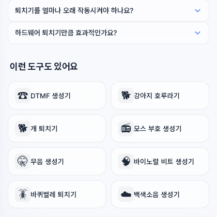
퇴치기를 얼마나 오래 작동시켜야 하나요?
하드웨어 퇴치기만큼 효과적인가요?
이런 도구도 있어요
☎️
🐕
DTMF 생성기
강아지 호루라기
🐕
📻
개 퇴치기
모스 부호 생성기
🤫
🧠
무음 생성기
바이노럴 비트 생성기
🪳
☁️
바퀴벌레 퇴치기
백색소음 생성기