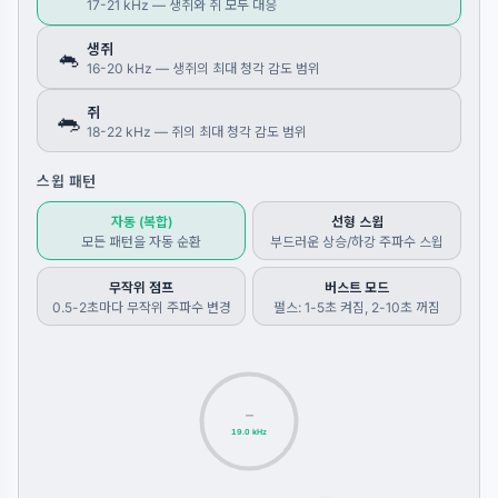
17-21 kHz — 생쥐와 쥐 모두 대응
생쥐
🐁
16-20 kHz — 생쥐의 최대 청각 감도 범위
쥐
🐀
18-22 kHz — 쥐의 최대 청각 감도 범위
스윕 패턴
자동 (복합)
선형 스윕
모든 패턴을 자동 순환
부드러운 상승/하강 주파수 스윕
무작위 점프
버스트 모드
0.5-2초마다 무작위 주파수 변경
펄스: 1-5초 켜짐, 2-10초 꺼짐
—
19.0 kHz