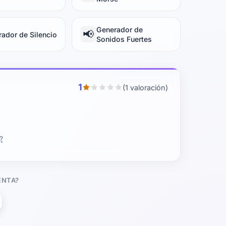
Generador de
📢
ador de Silencio
Sonidos Fuertes
1
(1 valoración)
?
ENTA?