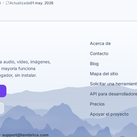
6
Actualizada
01 may. 2026
Acerca de
Contacto
a audio, vídeo, imágenes,
Blog
 mayoría funciona
Mapa del sitio
ador, sin instalar.
Solicitar una herramien
API para desarrollador
Precios
Apoyar el proyecto
·
support@tembrica.com