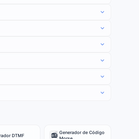
Generador de Código
📻
rador DTMF
Morse