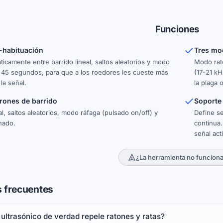
Funciones
-habituación
Tres mo
ticamente entre barrido lineal, saltos aleatorios y modo
Modo rat
 45 segundos, para que a los roedores les cueste más
(17-21 kH
la señal.
la plaga o
rones de barrido
Soporte
al, saltos aleatorios, modo ráfaga (pulsado on/off) y
Define s
nado.
continua.
señal act
¿La herramienta no funcion
 frecuentes
 ultrasónico de verdad repele ratones y ratas?