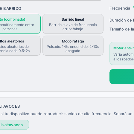
Frecuencia
E BARRIDO
to (combinado)
Barrido lineal
Duración de 
tomáticamente entre
Barrido suave de frecuencia
patrones
arriba/abajo
Tamaño de la
ltos aleatorios
Modo ráfaga
ios aleatorios de
Pulsado: 1-5s encendido, 2-10s
Motor anti-
encia cada 0.5-2s
apagado
Varía automá
a los roedor
LTAVOCES
i tu dispositivo puede reproducir sonido de alta frecuencia. Sonará un
is altavoces