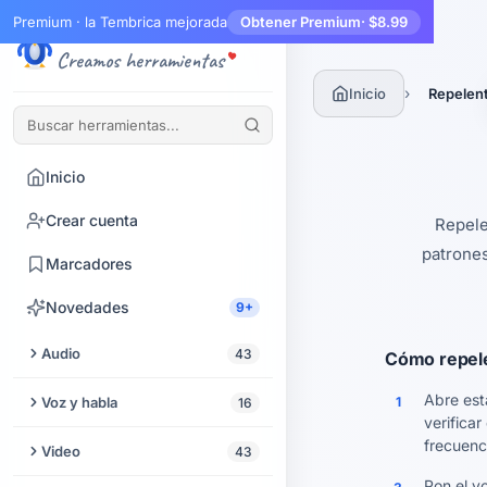
Premium · la Tembrica mejorada
Obtener Premium
· $8.99
Tembrica
Creamos herramientas
›
Inicio
Repelen
Inicio
Crear cuenta
Repele
patrones
Marcadores
Novedades
9+
Audio
43
Cómo repele
Recortar audio
Abre est
Voz y habla
1
16
verificar
Mejorador de audio
Texto a Voz
frecuenc
Video
43
Extraer audio de video
Pon el v