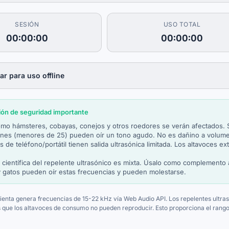
SESIÓN
USO TOTAL
00:00:00
00:00:00
r para uso offline
ión de seguridad importante
mo hámsteres, cobayas, conejos y otros roedores se verán afectados. Sá
enes (menores de 25) pueden oír un tono agudo. No es dañino a volum
s de teléfono/portátil tienen salida ultrasónica limitada. Los altavoces
 científica del repelente ultrasónico es mixta. Úsalo como complemento 
y gatos pueden oír estas frecuencias y pueden molestarse.
ienta genera frecuencias de 15-22 kHz vía Web Audio API. Los repelentes ultra
s que los altavoces de consumo no pueden reproducir. Esto proporciona el ran