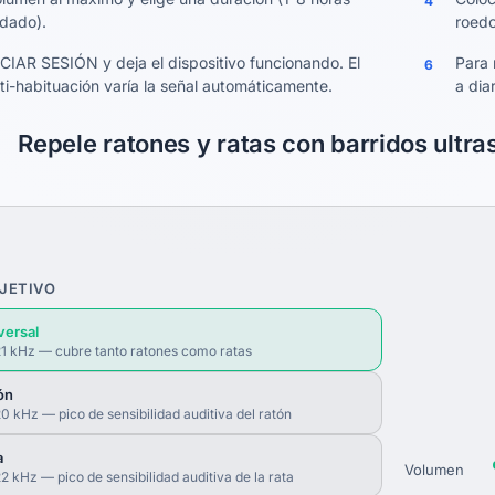
4
dado).
roedo
ICIAR SESIÓN y deja el dispositivo funcionando. El
Para 
6
ti-habituación varía la señal automáticamente.
a dia
Repele ratones y ratas con barridos ultra
JETIVO
versal
1 kHz — cubre tanto ratones como ratas
ón
0 kHz — pico de sensibilidad auditiva del ratón
a
Volumen
2 kHz — pico de sensibilidad auditiva de la rata