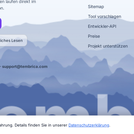
en laufen direkt im
Sitemap
on.
Tool vorschlagen
Entwickler-API
Preise
liches Lesen
Projekt unterstützen
·
support@tembrica.com
hrung. Details finden Sie in unserer
Datenschutzerklärung
.