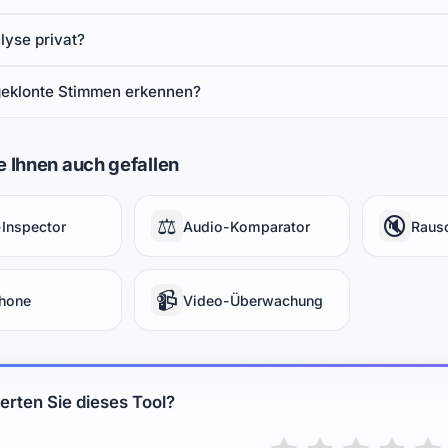
alyse privat?
geklonte Stimmen erkennen?
 Ihnen auch gefallen
⚖️
🔇
Inspector
Audio-Komparator
Rausc
📹
hone
Video-Überwachung
rten Sie dieses Tool?