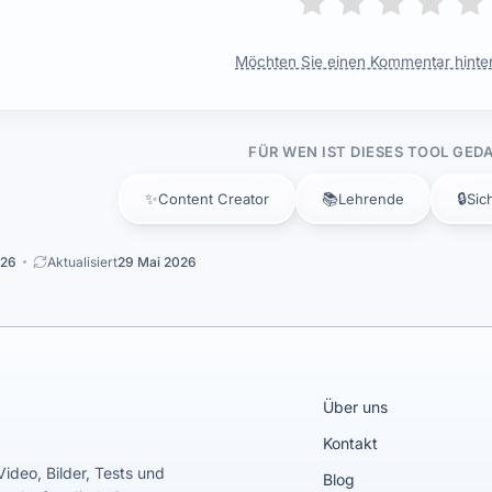
Möchten Sie einen Kommentar hinte
FÜR WEN IST DIESES TOOL GED
✨
📚
🔒
Content Creator
Lehrende
Sic
026
Aktualisiert
29 Mai 2026
Über uns
Kontakt
Video, Bilder, Tests und
Blog