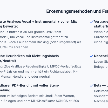
Erkennungsmethoden und Fu
rte Analyse: Vocal + Instrumental + voller Mix
Vertraue
g bewertet
statt er
odus nutzt ein 30 MB großes UVR-Stem-
Wenn die
dell, um Vocal und Instrumental getrennt zu
Durchschn
d KI-Vocals auf echtem Backing (oder umgekehrt) als
eindeutig
Urteil zu erkennen.
che Heuristiken mit Richtungslabels
Nebenei
/Neutral)
Laden Sie
g (Spektralfluss-Regelmäßigkeit, MFCC-Verlaufsglätte,
Belege pr
g-Präzision und mehr) erhält ein Richtungslabel: KI-
 Mensch-tendierend oder neutral.
dbarer PDF-Bericht mit voller Stem-
Beta — 
selung
Dokument
inen vollständigen Bericht mit Urteil, Stem-Werten,
Soundeff
en Belegen und dem ML-Klassifikator SONICS α-120s
Nachbear