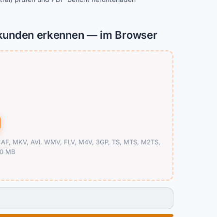
ekunden erkennen — im Browser
F, MKV, AVI, WMV, FLV, M4V, 3GP, TS, MTS, M2TS,
50 MB