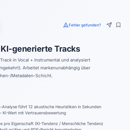
Fehler gefunden?
KI-generierte Tracks
rack in Vocal + Instrumental und analysiert
umgekehrt). Arbeitet markenunabhängig über
hen-/Metadaten-Schicht.
-Analyse führt 12 akustische Heuristiken in Sekunden
 KI-Wert mit Vertrauensbewertung
e pro Eigenschaft (KI-Tendenz / Menschliche Tendenz
tral) prüfen und PDF-Bericht herunterladen