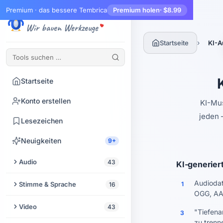
Premium · das bessere Tembrica
Premium holen
· $8.99
Tembrica
Wir bauen Werkzeuge
›
Startseite
KI-A
Startseite
Konto erstellen
KI-Mus
jeden 
Lesezeichen
Neuigkeiten
9+
Audio
43
KI-generier
Audio zuschneiden
Audiodat
Stimme & Sprache
1
16
OGG, AA
Audio-Enhancer
Text vorlesen lassen
Video
43
"Tiefena
3
Audio aus Video extrahieren
zu trenn