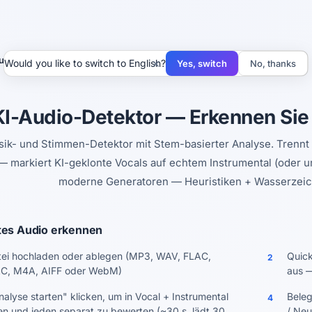
udio-Detektor
×
Would you like to switch to English?
Yes, switch
No, thanks
KI-Audio-Detektor — Erkennen Sie 
ik- und Stimmen-Detektor mit Stem-basierter Analyse. Trennt T
— markiert KI-geklonte Vocals auf echtem Instrumental (oder 
moderne Generatoren — Heuristiken + Wasserzeic
tes Audio erkennen
ei hochladen oder ablegen (MP3, WAV, FLAC,
Quick
2
C, M4A, AIFF oder WebM)
aus —
nalyse starten" klicken, um in Vocal + Instrumental
Beleg
4
en und jeden separat zu bewerten (~30 s, lädt 30
/ Neu