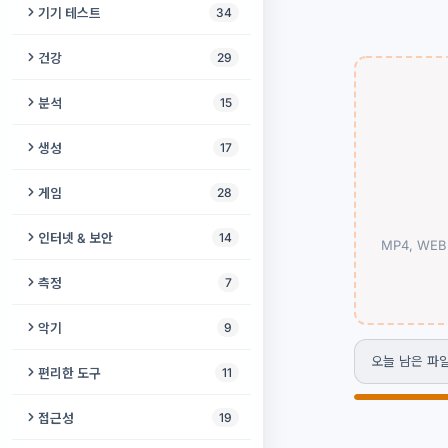
보이스 체인저
비디오 향상 도구
기기 테스트
34
오디오 노이즈 제거
음성 입력
동영상 자르기
스피커 및 헤드폰 테스트
건강
29
오디오 역재생
보컬 제거기
동영상 음성 제거
스피커 클리너
IQ 테스트
분석
15
오디오 합치기
온라인 녹음기
비디오에 음악 추가
진동 테스트
인지 테스트
오디오 메타데이터 편집기
생성
17
오디오 속도 변환기
음역대 측정기
동영상 자르기 및 크기 조정
마이크 점검
치매 선별 검사
오디오를 음표로
모스 부호 생성기
게임
28
오디오 볼륨 조절기
오디오를 텍스트로
동영상 압축기
화면 번인 테스트
호흡 운동
BPM & 키 파인더
백색소음 생성기
체커
벨소리 만들기
인터넷 & 보안
14
음성 번역기
MP4, WEBM
동영상 복구
카메라 테스트
난독증 검사
오디오 검사기
오디오 씬
소코반
피치 변경
IP 조회
메가폰 효과
측정
7
오디오로 비디오 만들기
주사율 테스트
자폐 스펙트럼 검사
오디오 워터마크
큰 소리 생성기
고양이 게임
리버브 & 에코
시스템 진단
보컬 녹음
소음 측정기
슬라이드쇼 만들기
악기
9
서브우퍼 테스트
색맹 시뮬레이터
음악 장르 감지기
개 퇴치기
메모리 게임
오디오 압축기
VPN 검사기
리더빙
거품 수평계
오늘 남은 파일:
영상 뒤집기 & 미러링
비트 메이커
폰 디스플레이 테스트
편리한 도구
11
우울증 선별검사
오디오 포렌식
바이노럴 비트 생성기
뱀 게임
오디오 변환
IPv6 테스트
목소리 성별 변환기
빛 감지기
비디오 프레임
기타 튜너
데드 픽셀 테스트
모스 부호 디코더
색맹 카메라
접근성
19
악보를 MIDI로
무음 생성기
노노그램
무음 제거
브라우저 핑거프린트
보컬 하모니 생성기
각도기 온라인
화면 녹화
온라인 피아노