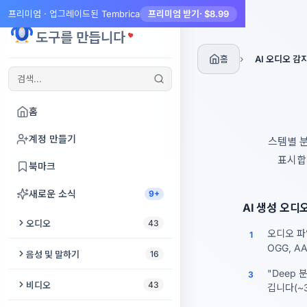
프리미엄 · 업그레이드된 Tembrica
프리미엄 받기
· $8.99
Tembrica
도구를 만듭니다
›
홈
AI 오디오 감
홈
계정 만들기
스템별 분
표시합
북마크
새로운 소식
9+
AI 생성 오디
오디오
43
오디오 파
1
OGG, AA
오디오 자르기
음성 및 말하기
16
"Deep
3
오디오 향상
텍스트 음성 변환
비디오
43
깁니다(~3
동영상에서 오디오 추출