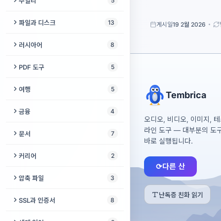
주얼리
5
어휘량 테스트
위령일
목재 계산기
오븐 온도 변환기
시리얼 모니터
타로 카드 점
의류 사이즈 변환기
DNA 분석
시계 배터리 찾기
Anki 덱 빌더
온라인으로 촛불 켜기
파일과 디스크
13
게시일
19 2월 2026
O링 사이저
베이킹 팬 변환기
순운동학 시각화 도구
뽁뽁이
피사계 심도 계산기
세포 카운터
시계 사이즈 계산기
최소대립쌍
USB 보안 삭제
러시아어
8
타일 계산기
스파게티 1인분 계량
거짓말 탐지기 게임
ND 필터 계산기
겔 분석기
반지 사이즈 계산기
BIN/CUE → ISO
러시아어 → 라틴 문자 음역
울타리 계산기
PDF 도구
5
소원별
인쇄 크기 계산기
시계 줄 게이지
USB 인식 안 됨
러시아어 강세 표시
못 게이지
PDF 서명
여행
5
룰렛 돌리기
GPA 계산기
Tembrica
주얼리 속 보석 무게
ISO 추출기
여성형 직업명 사전
페인트 계산기
PDF 페이지 재정렬
도시 간 거리
금융
4
타이어 사이즈 계산기
오디오, 비디오, 이미지, 
디스크 이미지 분석기
러시아어 어휘 테스트
드릴 비트 게이지
PDF 검증
여행 회화집
라인 도구 — 대부분의 도
가계부
문서
7
ISO 빌더
바로 실행됩니다.
격에 따른 명사 변화
PDF 압축
항공편 추적기
환율 계산기
창작 날짜 인증서
커리어
2
파일 변환기
러시아어 필기체
PDF 복구
⟳
다른 산
여권별 무비자 국가
연체 이자·위약금 계산기
OCR 텍스트 추출기
AI가 내 직업을 대체할까?
압축 파일
3
파일 진단
요피카토르
셰겐 90/180 계산기
대출 계산기
Microsoft Access 데이터베
청소년 진로 적성 검사
난독증 친화 읽기
압축 풀기
RAW 사진 구조
SSL과 인증서
8
러시아어 이름 격변화
이스 복구
압축 파일 복구
고장난 저장매체 구조
SSL 검사기
Office 문서 복구