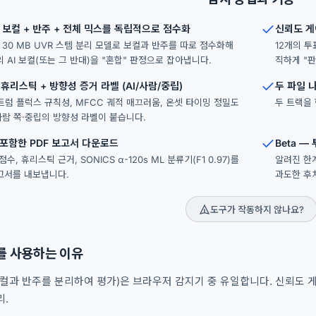
 보컬 + 반주 + 전체 믹스를 독립적으로 점수화
신뢰도 게
 30 MB UVR 스템 분리 모델로 보컬과 반주를 따로 점수화해
12개의 투
 AI 보컬(또는 그 반대)을 "혼합" 판정으로 잡아냅니다.
직하게 "
 휴리스틱 + 방향성 증거 라벨 (AI/사람/중립)
두 파일 
트럼 플럭스 규칙성, MFCC 궤적 매끄러움, 온셋 타이밍 정밀도
두 트랙을 
·사람 쪽·중립의 방향성 라벨이 붙습니다.
포함한 PDF 보고서 다운로드
Beta 
수, 휴리스틱 근거, SONICS α-120s ML 분류기(F1 0.97)를
알려진 한계
고서를 내보냅니다.
과도한 후
도구가 작동하지 않나요?
를 사용하는 이유
컬과 반주를 분리하여 평가)은 브라우저 감지기 중 유일합니다. 신뢰도 게이팅
리.