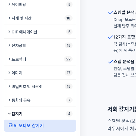
클릭 속도 테스트
온라인 거울
색맹 안전 팔레트
문서 리더
오디오 스플라이스 감지기
게이머용
5
강아지 호루라기
2048
스테레오→모노 변환
MAC 주소 조회
노래방 메이커
각도기
비디오 월
어쿠스틱 기타
스템별 분석:
GPU 벤치마크
화면 켜짐 유지
불안 추적기
이미지를 소리로
오디오 비교기
반응 속도 테스트
새 퇴치기
시계 및 시간
18
슬라이딩 퍼즐
Deep 모드는
모노→스테레오 변환
WebRTC 누출 테스트
대화 분석과 대화 회의록
온라인 자
비디오 VR 변환
칼림바
키보드 테스트
Bluetooth 연결 유지
실제 반주 위의
뉴로 테스트
색상 판독기
오디오 현미경
에임 트레이너
아이소크로닉 톤
온라인 알람시계
미로 게임
GIF 애니메이션
5
오디오 루퍼
쿠키 검사기
오디오 번역기
GPS 속도계
자막 병합
끝없는 피아노
12가지 음향
배터리 확인
반려동물 이름 생성기
온라인 청력 검사
수어 사전
Guitar Pro to MIDI
게이밍 핑 테스트
톤 생성기
날짜 카운트다운
배구 게임
GIF 압축기
각 검사(스펙
MIDI → MP3/WAV
개인정보 감사
전자공학
15
AI 비디오 업스케일러
온라인 오르간
휴대폰 벤치마크
입장권 생성기
등)에 AI 쪽
색상 이름 식별기
색상 접근성 검사기
동영상 분석
입력 지연 테스트
초인종 소리 생성기
온라인 시계
라이츠 아웃
비디오 → GIF
오디오 복구
WHOIS 조회
회로 시뮬레이터
프로젝터
22
디지털 사이니지
가상 드럼
스템 분석을 
마이크 노이즈 테스트
전동 자전거 레지스트리
패닉 버튼
의사소통 보드
믹스 분석기
게이밍 PC 스캐너
알람 소리 생성기
온라인 체스 시계
Bouncy Paws
GIF 자르기
판정, 스템별 점
8비트 칩튠 신시사이저
리다이렉트 검사
저항 색상 코드 계산기
프로젝터 테스트 패턴
자막 번역기
가상 플루트
이미지
17
게임패드 테스트
온라인 플래시
담은 전체 보
감각실
지문자 연습
청음 훈련기
쥐 퇴치기
시간 인식 장애 도우미
파이프 퍼즐
GIF에 오디오 추가
이퀄라이저
DNS 조회
SMD 코드 디코더
프로젝터 화면 크기 계산기
오디오 비주얼라이저
SNS 사진 리사이저
USB 드라이브 테스터
난수 생성기
비밀번호 및 시크릿
15
일일 루틴
실시간 자막
바퀴벌레 퇴치기
율리우스 ↔ 그레고리
탱그램
GIF → 비디오
채널 변환기
내 브라우저 확인
커패시터 코드 디코더
AV 싱크 (립싱크) 테스트
자동 자막
HEIC to JPG 변환기
CPU 벤치마크
랜덤 단어 생성기
스테가노그래피
코골이 모니터
비주얼 스케줄
통화와 공유
7
초음파 발생기
모래시계 타이머
에어하키 게임
무음 추가
속도 테스트
전선 굵기 계산기 (AWG)
스피커 배치 가이드
저희 감지기
비디오 색상화
사진 복구
타자 속도 테스트
캘린더
비밀 금고
시력 검사
음성 내비게이터
무전기
감지기
4
DTMF 생성기
군용 시간 변환기
플러드 필
목표 BPM 타임스트레치
555 타이머 계산기
프레젠테이션 카운트다운
Reels Maker
사진 워터마크
스템별 분석(보
자이로스코프 테스트
PGP 키 생성기
PD 측정기
오디오 나침반
위치 공유
AI 오디오 감지기
묵념
두락
라우저에서 처
ACX 오디오북 마스터링
PCB 트레이스 폭 계산기
프로젝터 투사거리 계산기
톡킹 아바타
사진 색상화
터치스크린 테스트
TOTP 생성기