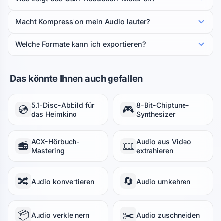
Macht Kompression mein Audio lauter?
Welche Formate kann ich exportieren?
Das könnte Ihnen auch gefallen
5.1-Disc-Abbild für
8-Bit-Chiptune-
💿
🎮
das Heimkino
Synthesizer
ACX-Hörbuch-
Audio aus Video
📻
🎞️
Mastering
extrahieren
🔀
🔄
Audio konvertieren
Audio umkehren
📦
✂️
Audio verkleinern
Audio zuschneiden