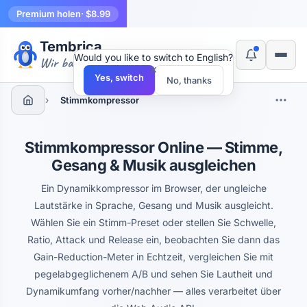
Premium holen
· $8.99
Tembrica
Would you like to switch to English?
Wir bauen Werkzeuge
×
Yes, switch
No, thanks
›
Stimmkompressor
Stimmkompressor Online — Stimme,
Gesang & Musik ausgleichen
Ein Dynamikkompressor im Browser, der ungleiche
Lautstärke in Sprache, Gesang und Musik ausgleicht.
Wählen Sie ein Stimm-Preset oder stellen Sie Schwelle,
Ratio, Attack und Release ein, beobachten Sie dann das
Gain-Reduction-Meter in Echtzeit, vergleichen Sie mit
pegelabgeglichenem A/B und sehen Sie Lautheit und
Dynamikumfang vorher/nachher — alles verarbeitet über