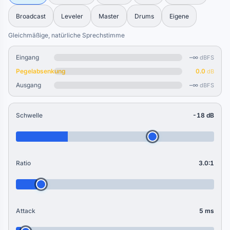
Broadcast
Leveler
Master
Drums
Eigene
Gleichmäßige, natürliche Sprechstimme
Eingang
–∞
dBFS
Pegelabsenkung
0.0
dB
Ausgang
–∞
dBFS
Schwelle
-18 dB
Ratio
3.0:1
Attack
5 ms