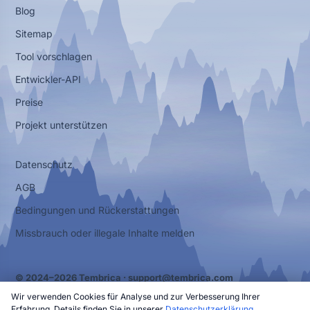
Blog
Sitemap
Tool vorschlagen
Entwickler-API
Preise
Projekt unterstützen
Datenschutz
AGB
Bedingungen und Rückerstattungen
Missbrauch oder illegale Inhalte melden
© 2024–2026 Tembrica ·
support@tembrica.com
Wir verwenden Cookies für Analyse und zur Verbesserung Ihrer
Erfahrung. Details finden Sie in unserer
Datenschutzerklärung
.