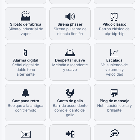
🏭
🔊
⏰
Silbato de fábrica
Sirena phaser
Pitido clásico
Silbato industrial de
Sirena pulsante de
Patrón clásico de
vapor
ciencia ficción
bip-bip-bip
📱
🌅
📈
Alarma digital
Despertar suave
Escalada
Señal digital de
Melodía ascendente
Va subiendo de
doble tono
y suave
volumen y
alternante
velocidad
🔔
🐓
💬
Campana retro
Canto de gallo
Ping de mensaje
Repique a la antigua
Barrido ascendente
Notificación corta y
con trémolo
como el canto del
brillante
gallo
✉️
📲
💭