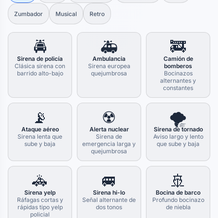
Zumbador
Musical
Retro
🚔
🚑
🚒
Sirena de policía
Ambulancia
Camión de
Clásica sirena con
Sirena europea
bomberos
barrido alto-bajo
quejumbrosa
Bocinazos
alternantes y
constantes
📡
☢️
🌪️
Ataque aéreo
Alerta nuclear
Sirena de tornado
Sirena lenta que
Sirena de
Aviso largo y lento
sube y baja
emergencia larga y
que sube y baja
quejumbrosa
🚓
🚐
🚢
Sirena yelp
Sirena hi-lo
Bocina de barco
Ráfagas cortas y
Señal alternante de
Profundo bocinazo
rápidas tipo yelp
dos tonos
de niebla
policial