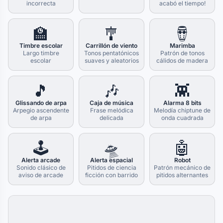
incorrecta
acabó el tiempo!
🏫
🎐
🪘
Timbre escolar
Carrillón de viento
Marimba
Largo timbre
Tonos pentatónicos
Patrón de tonos
escolar
suaves y aleatorios
cálidos de madera
🎵
🎶
👾
Glissando de arpa
Caja de música
Alarma 8 bits
Arpegio ascendente
Frase melódica
Melodía chiptune de
de arpa
delicada
onda cuadrada
🕹️
🛸
🤖
Alerta arcade
Alerta espacial
Robot
Sonido clásico de
Pitidos de ciencia
Patrón mecánico de
aviso de arcade
ficción con barrido
pitidos alternantes