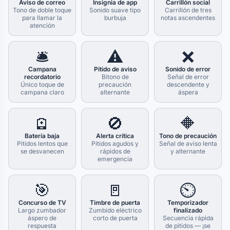
Aviso de correo
Insignia de app
Carrillón social
Tono de doble toque
Sonido suave tipo
Carrillón de tres
para llamar la
burbuja
notas ascendentes
atención
🛎️
⚠️
❌
Campana
Pitido de aviso
Sonido de error
recordatorio
Bitono de
Señal de error
Único toque de
precaución
descendente y
campana claro
alternante
áspera
🪫
🚫
🔶
Batería baja
Alerta crítica
Tono de precaución
Pitidos lentos que
Pitidos agudos y
Señal de aviso lenta
se desvanecen
rápidos de
y alternante
emergencia
🎯
🚪
⏲️
Concurso de TV
Timbre de puerta
Temporizador
Largo zumbador
Zumbido eléctrico
finalizado
áspero de
corto de puerta
Secuencia rápida
respuesta
de pitidos — ¡se