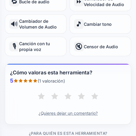
🔁
⏩
Bucle de audio
Velocidad de Audio
Cambiador de
🔊
🎵
Cambiar tono
Volumen de Audio
Canción con tu
🎙️
🔇
Censor de Audio
propia voz
¿Cómo valoras esta herramienta?
5
(1 valoración)
¿Quieres dejar un comentario?
¿PARA QUIÉN ES ESTA HERRAMIENTA?