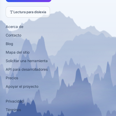
Lectura para dislexia
Acerca de
Contacto
Blog
Mapa del sitio
Solicitar una herramienta
API para desarrolladores
Precios
Apoyar el proyecto
Privacidad
Términos