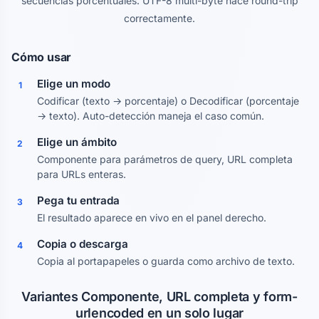
secuencias porcentuales. UTF-8 multi-byte hace round-trip
correctamente.
Cómo usar
Elige un modo
1
Codificar (texto → porcentaje) o Decodificar (porcentaje
→ texto). Auto-detección maneja el caso común.
Elige un ámbito
2
Componente para parámetros de query, URL completa
para URLs enteras.
Pega tu entrada
3
El resultado aparece en vivo en el panel derecho.
Copia o descarga
4
Copia al portapapeles o guarda como archivo de texto.
Variantes Componente, URL completa y form-
urlencoded en un solo lugar