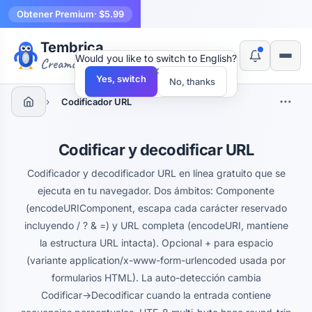
Obtener Premium
· $5.99
Tembrica
Would you like to switch to English?
Creamos herramientas
×
Yes, switch
No, thanks
›
Codificador URL
Codificar y decodificar URL
Codificador y decodificador URL en línea gratuito que se
ejecuta en tu navegador. Dos ámbitos: Componente
(encodeURIComponent, escapa cada carácter reservado
incluyendo / ? & =) y URL completa (encodeURI, mantiene
la estructura URL intacta). Opcional + para espacio
(variante application/x-www-form-urlencoded usada por
formularios HTML). La auto-detección cambia
Codificar→Decodificar cuando la entrada contiene