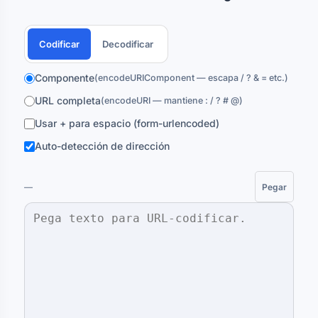
Codificar
Decodificar
Componente
(encodeURIComponent — escapa / ? & = etc.)
URL completa
(encodeURI — mantiene : / ? # @)
Usar + para espacio (form-urlencoded)
Auto-detección de dirección
—
Pegar