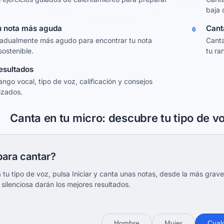
baja 
u nota más aguda
Cant
6
adualmente más agudo para encontrar tu nota
Canta
ostenible.
tu r
resultados
ango vocal, tipo de voz, calificación y consejos
izados.
Canta en tu micro: descubre tu tipo de v
para cantar?
 tu tipo de voz, pulsa Iniciar y canta unas notas, desde la más gra
 silenciosa darán los mejores resultados.
Hombre
Mujer
Cual