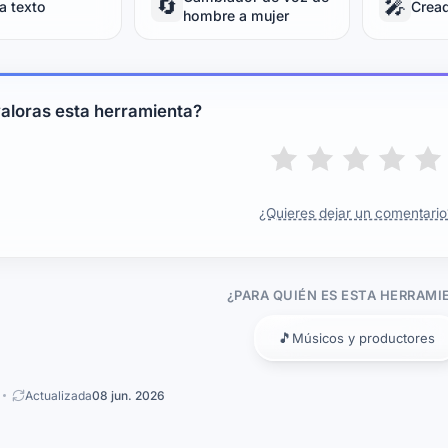
🔄
🎤
a texto
Crea
hombre a mujer
aloras esta herramienta?
¿Quieres dejar un comentario
¿PARA QUIÉN ES ESTA HERRAMI
🎵
Músicos y productores
Actualizada
08 jun. 2026