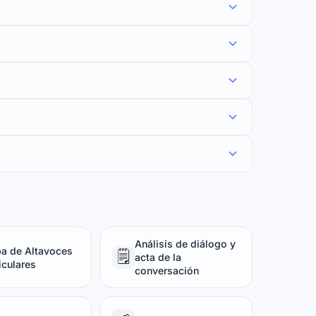
Análisis de diálogo y
a de Altavoces
🗒️
acta de la
iculares
conversación