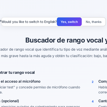
 de rango vocal
×
Would you like to switch to English?
Yes, switch
No, thanks
Buscador de rango vocal y
zador de rango vocal que identifica tu tipo de voz mediante aná
a más grave hasta la más aguda y obtén tu clasificación: bajo, b
rar tu rango vocal
 el acceso al micrófono
Comp
2
niciar test" y concede permiso de micrófono cuando
Habla
a.
corre
a (opcional)
Cant
4
s ejercicios guiados de calentamiento para preparar
Canta