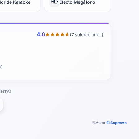
📢
dor de Karaoke
Efecto Megáfono
4.6
(7 valoraciones)
?
ENTA?
Autor:
El Supremo