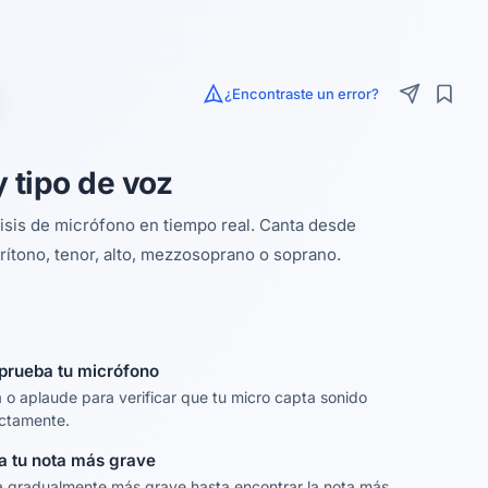
¿Encontraste un error?
 tipo de voz
lisis de micrófono en tiempo real. Canta desde
arítono, tenor, alto, mezzosoprano o soprano.
rueba tu micrófono
 o aplaude para verificar que tu micro capta sonido
ctamente.
a tu nota más grave
 gradualmente más grave hasta encontrar la nota más