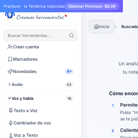
Premium · la Tembrica mejorada
Obtener Premium
· $8.99
Tembrica
Creamos herramientas
›
Inicio
Buscador
Inicio
Crear cuenta
Marcadores
Un anali
Novedades
9+
tu not
Audio
43
Cómo encont
Recortar audio
Voz y habla
16
Permite
1
Mejorador de audio
Texto a Voz
Pulsa "I
se te pid
Extraer audio de video
Cambiador de voz
Calient
3
Denoiser de audio
Voz a Texto
Sigue lo