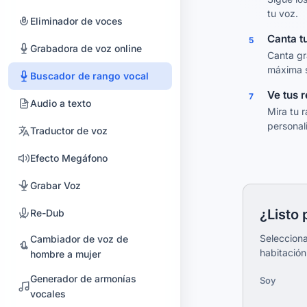
tu voz.
Invertir audio
Eliminador de voces
Canta t
5
Audio Joiner
Grabadora de voz online
Canta gr
máxima s
Cambiador de Velocidad de
Buscador de rango vocal
Audio
Ve tus 
7
Audio a texto
Cambiador de Volumen de
Mira tu r
Audio
personal
Traductor de voz
Creador de tonos de llamada
Efecto Megáfono
Cambiar tono
Grabar Voz
Reverb y eco
¿Listo 
Re-Dub
Compresor de audio
Selecciona
Cambiador de voz de
habitación
hombre a mujer
Convertir audio
Generador de armonías
Soy
Removedor de Silencio
vocales