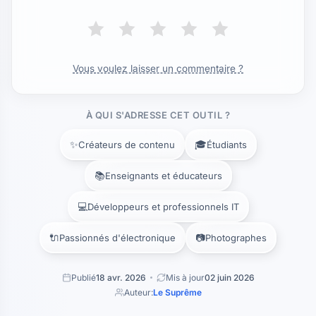
Vous voulez laisser un commentaire ?
À QUI S'ADRESSE CET OUTIL ?
✨
🎓
Créateurs de contenu
Étudiants
📚
Enseignants et éducateurs
💻
Développeurs et professionnels IT
🔌
📷
Passionnés d'électronique
Photographes
Publié
18 avr. 2026
Mis à jour
02 juin 2026
Auteur:
Le Suprême