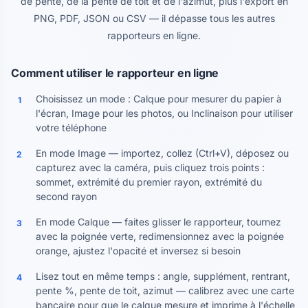
de pente, de la pente de toit et de l'azimut, plus l'export en
PNG, PDF, JSON ou CSV — il dépasse tous les autres
rapporteurs en ligne.
Comment utiliser le rapporteur en ligne
Choisissez un mode : Calque pour mesurer du papier à
1
l'écran, Image pour les photos, ou Inclinaison pour utiliser
votre téléphone
En mode Image — importez, collez (Ctrl+V), déposez ou
2
capturez avec la caméra, puis cliquez trois points :
sommet, extrémité du premier rayon, extrémité du
second rayon
En mode Calque — faites glisser le rapporteur, tournez
3
avec la poignée verte, redimensionnez avec la poignée
orange, ajustez l'opacité et inversez si besoin
Lisez tout en même temps : angle, supplément, rentrant,
4
pente %, pente de toit, azimut — calibrez avec une carte
bancaire pour que le calque mesure et imprime à l'échelle