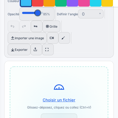
Couleur
Opacité
85%
Définir l'angle
°
Grille
Importer une image
Exporter
Choisir un fichier
Glissez-déposez, cliquez ou collez (Ctrl+V)