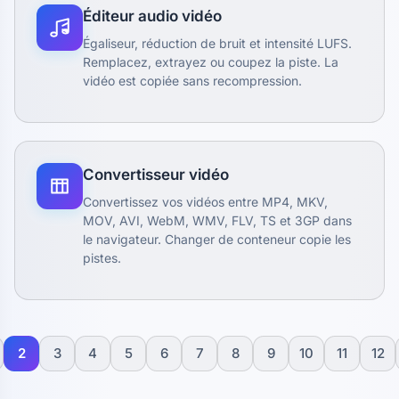
Éditeur audio vidéo
Égaliseur, réduction de bruit et intensité LUFS.
Remplacez, extrayez ou coupez la piste. La
vidéo est copiée sans recompression.
Convertisseur vidéo
Convertissez vos vidéos entre MP4, MKV,
MOV, AVI, WebM, WMV, FLV, TS et 3GP dans
le navigateur. Changer de conteneur copie les
pistes.
2
3
4
5
6
7
8
9
10
11
12