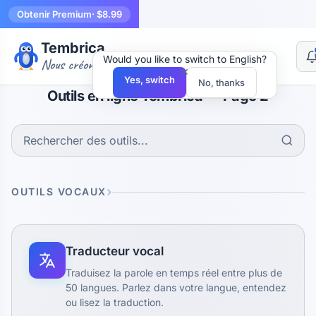
Obtenir Premium
· $8.99
Tembrica
Would you like to switch to English?
Nous créons des outils
×
Yes, switch
No, thanks
Outils en ligne Tembrica — Page 2
OUTILS VOCAUX
Traducteur vocal
Traduisez la parole en temps réel entre plus de
50 langues. Parlez dans votre langue, entendez
ou lisez la traduction.