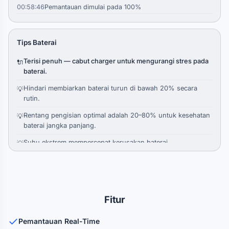
00:58:46
Pemantauan dimulai pada 100%
Tips Baterai
Terisi penuh — cabut charger untuk mengurangi stres pada
🔌
baterai.
Hindari membiarkan baterai turun di bawah 20% secara
💡
rutin.
Rentang pengisian optimal adalah 20–80% untuk kesehatan
💡
baterai jangka panjang.
Suhu ekstrem mempercepat kerusakan baterai.
💡
Pengisian pendek dan sering lebih baik daripada siklus
💡
penuh 0–100%.
Fitur
Pemantauan Real-Time