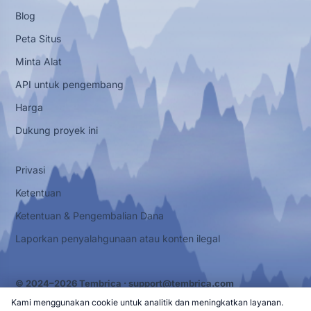
Blog
Peta Situs
Minta Alat
API untuk pengembang
Harga
Dukung proyek ini
Privasi
Ketentuan
Ketentuan & Pengembalian Dana
Laporkan penyalahgunaan atau konten ilegal
© 2024–2026 Tembrica ·
support@tembrica.com
Kami menggunakan cookie untuk analitik dan meningkatkan layanan.