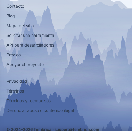
Contacto
Blog
Mapa del sitio
Solicitar una herramienta
API para desarrolladores
Precios
Apoyar el proyecto
Privacidad
Términos
Términos y reembolsos
Denunciar abuso o contenido ilegal
© 2024–2026 Tembrica ·
support@tembrica.com