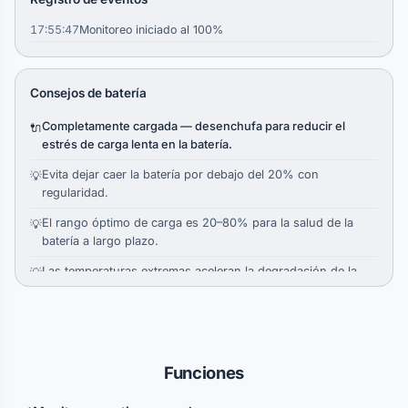
17:55:47
Monitoreo iniciado al 100%
Consejos de batería
Completamente cargada — desenchufa para reducir el
🔌
estrés de carga lenta en la batería.
Evita dejar caer la batería por debajo del 20% con
💡
regularidad.
El rango óptimo de carga es 20–80% para la salud de la
💡
batería a largo plazo.
Las temperaturas extremas aceleran la degradación de la
💡
batería.
Cargas cortas y frecuentes son mejores que ciclos
💡
completos de 0–100%.
Funciones