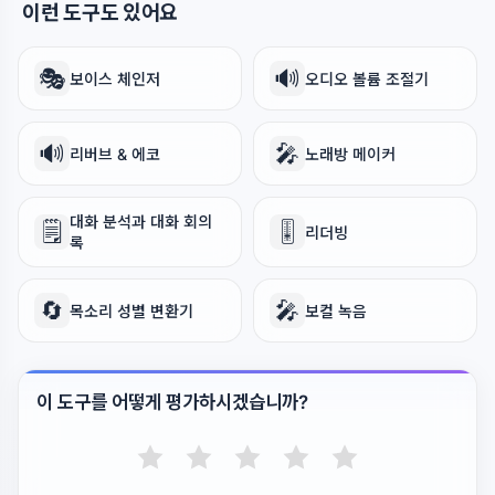
이런 도구도 있어요
🎭
🔊
보이스 체인저
오디오 볼륨 조절기
🔊
🎤
리버브 & 에코
노래방 메이커
대화 분석과 대화 회의
🗒️
🎚️
리더빙
록
🔄
🎤
목소리 성별 변환기
보컬 녹음
이 도구를 어떻게 평가하시겠습니까?