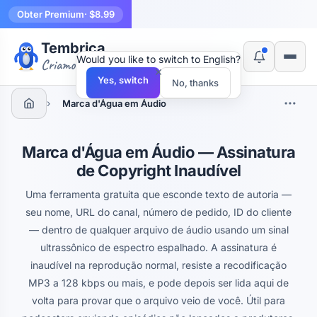
Obter Premium
· $8.99
Tembrica
Would you like to switch to English?
Criamos ferramentas
×
Yes, switch
No, thanks
›
Marca d'Água em Áudio
Marca d'Água em Áudio — Assinatura
de Copyright Inaudível
Uma ferramenta gratuita que esconde texto de autoria —
seu nome, URL do canal, número de pedido, ID do cliente
— dentro de qualquer arquivo de áudio usando um sinal
ultrassônico de espectro espalhado. A assinatura é
inaudível na reprodução normal, resiste a recodificação
MP3 a 128 kbps ou mais, e pode depois ser lida aqui de
volta para provar que o arquivo veio de você. Útil para