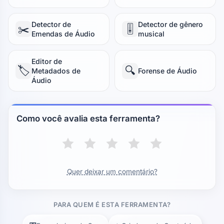
Detector de
Detector de gênero
✂️
🎚️
Emendas de Áudio
musical
Editor de
🏷️
🔍
Metadados de
Forense de Áudio
Áudio
Como você avalia esta ferramenta?
Quer deixar um comentário?
PARA QUEM É ESTA FERRAMENTA?