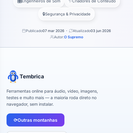
🎛️
✨
Engenheiros de Som
Criadores de Conteúdo
🔒
Segurança & Privacidade
Publicado
07 mar 2026
Atualizado
03 jun 2026
Autor:
O Supremo
Tembrica
Ferramentas online para áudio, vídeo, imagens,
testes e muito mais — a maioria roda direto no
navegador, sem instalar.
⟳
Outras montanhas