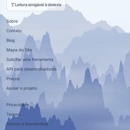
Leitura amigável à dislexia
Sobre
Contato
Blog
Mapa do Site
Solicitar uma Ferramenta
API para desenvolvedores
Preços
Apoiar o projeto
Privacidade
Termos
Termos e Reembolsos