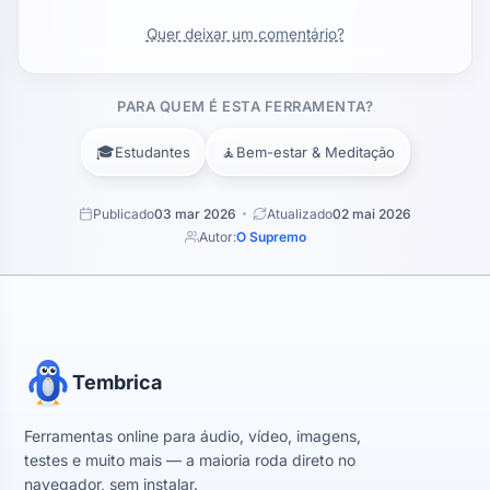
Quer deixar um comentário?
PARA QUEM É ESTA FERRAMENTA?
🎓
🧘
Estudantes
Bem-estar & Meditação
Publicado
03 mar 2026
Atualizado
02 mai 2026
Autor:
O Supremo
Tembrica
Ferramentas online para áudio, vídeo, imagens,
testes e muito mais — a maioria roda direto no
navegador, sem instalar.