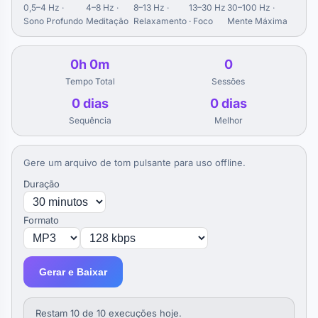
0,5–4 Hz ·
4–8 Hz ·
8–13 Hz ·
13–30 Hz
30–100 Hz ·
Rampa 12→2 Hz · 174 Hz — indução gradual ao sono
Sono Profundo
Meditação
Relaxamento
· Foco
Mente Máxima
Recomendado agora
⏰
0h 0m
0
Cochilo Energético
Tempo Total
Sessões
Rampa 10→6 Hz · 200 Hz — cochilo restaurador
0 dias
0 dias
🍅
Sequência
Melhor
Pomodoro
25 min foco (Beta) → 5 min pausa (Alfa) — ciclos de
produtividade
Gere um arquivo de tom pulsante para uso offline.
🌅
Duração
Despertar Matinal
Rampa 2→18 Hz · 200 Hz — sequência suave de despertar
Formato
Gerar e Baixar
Restam 10 de 10 execuções hoje.