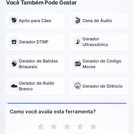
Você Também Pode Gostar
🐕
🎬
Apito para Cães
Cena de Áudio
Gerador
☎️
📡
Gerador DTMF
Ultrassônico
Gerador de Batidas
Gerador de Código
🧠
📻
Binaurais
Morse
Gerador de Ruído
☁️
🤫
Gerador de Silêncio
Branco
Como você avalia esta ferramenta?