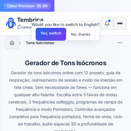
Obter Premium
· $5.99
Tembrica
Would you like to switch to English?
Criamos ferramentas
×
Yes, switch
No, thanks
›
Tons Isócronos
Gerador de Tons Isócronos
Gerador de tons isócronos online com 12 presets, guia de
respiração, rastreamento de sessão e modo de imersão em
tela cheia. Sem necessidade de fones — funciona em
qualquer alto-falante. Escolha entre 5 faixas de ondas
cerebrais, 3 frequências solfeggio, programas de rampa de
frequência e modo Pomodoro. Controles avançados
completos para frequência portadora, forma de onda, ciclo
de trabalho, áudio espacial 3D e profundidade de