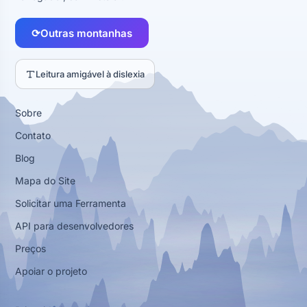
⟳
Outras montanhas
Leitura amigável à dislexia
Sobre
Contato
Blog
Mapa do Site
Solicitar uma Ferramenta
API para desenvolvedores
Preços
Apoiar o projeto