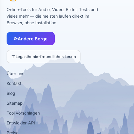
Online-Tools für Audio, Video, Bilder, Tests und
vieles mehr — die meisten laufen direkt im
Browser, ohne Installation.
⟳
Andere Berge
Legasthenie-freundliches Lesen
Über uns
Kontakt
Blog
Sitemap
Tool vorschlagen
Entwickler-API
Preise