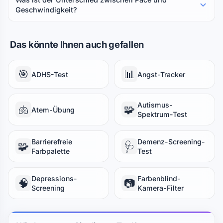
Geschwindigkeit?
Das könnte Ihnen auch gefallen
🎯
📊
ADHS-Test
Angst-Tracker
Autismus-
🫁
🧩
Atem-Übung
Spektrum-Test
Barrierefreie
Demenz-Screening-
🧩
🩺
Farbpalette
Test
Depressions-
Farbenblind-
🧠
📷
Screening
Kamera-Filter