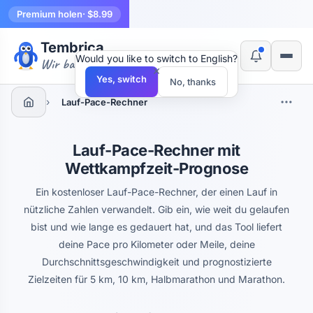
Premium holen
· $8.99
Tembrica
Would you like to switch to English?
Wir bauen Werkzeuge
×
Yes, switch
No, thanks
›
Lauf-Pace-Rechner
Lauf-Pace-Rechner mit
Wettkampfzeit-Prognose
Ein kostenloser Lauf-Pace-Rechner, der einen Lauf in
nützliche Zahlen verwandelt. Gib ein, wie weit du gelaufen
bist und wie lange es gedauert hat, und das Tool liefert
deine Pace pro Kilometer oder Meile, deine
Durchschnittsgeschwindigkeit und prognostizierte
Zielzeiten für 5 km, 10 km, Halbmarathon und Marathon.