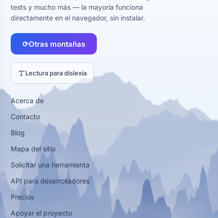
tests y mucho más — la mayoría funciona
directamente en el navegador, sin instalar.
⟳
Otras montañas
Lectura para dislexia
Acerca de
Contacto
Blog
Mapa del sitio
Solicitar una herramienta
API para desarrolladores
Precios
Apoyar el proyecto