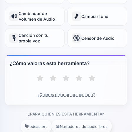
Cambiador de
🔊
🎵
Cambiar tono
Volumen de Audio
Canción con tu
🎙️
🔇
Censor de Audio
propia voz
¿Cómo valoras esta herramienta?
¿Quieres dejar un comentario?
¿PARA QUIÉN ES ESTA HERRAMIENTA?
🎙️
📖
Podcasters
Narradores de audiolibros