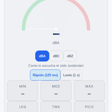
—
dBA
dBA
dBC
dBZ
Como lo escucha el oído (estándar)
Rápido (125 ms)
Lento (1 s)
MÍN
MED
MÁX
—
—
—
LEQ
TWA
PICO