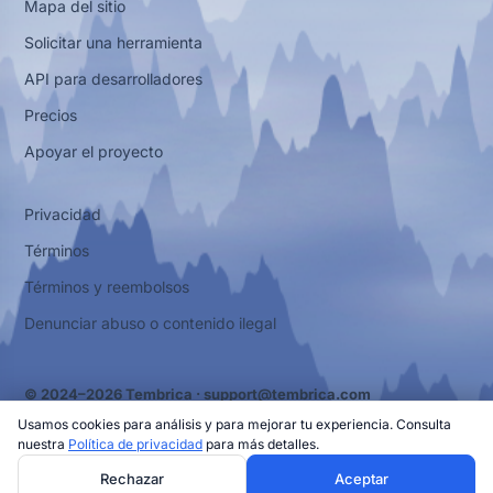
Mapa del sitio
Solicitar una herramienta
API para desarrolladores
Precios
Apoyar el proyecto
Privacidad
Términos
Términos y reembolsos
Denunciar abuso o contenido ilegal
© 2024–2026 Tembrica ·
support@tembrica.com
Usamos cookies para análisis y para mejorar tu experiencia. Consulta
nuestra
Política de privacidad
para más detalles.
Rechazar
Aceptar