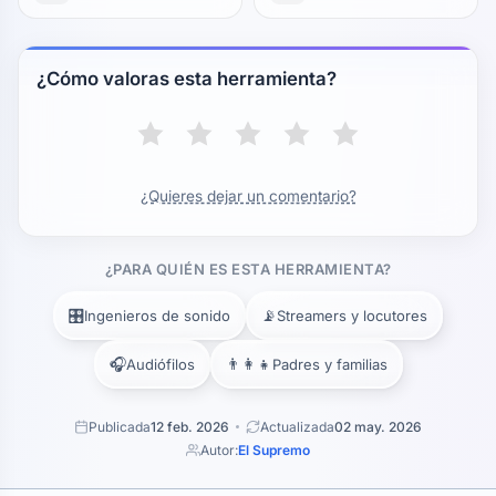
¿Cómo valoras esta herramienta?
¿Quieres dejar un comentario?
¿PARA QUIÉN ES ESTA HERRAMIENTA?
🎛️
📡
Ingenieros de sonido
Streamers y locutores
🎧
👨‍👩‍👧
Audiófilos
Padres y familias
Publicada
12 feb. 2026
Actualizada
02 may. 2026
Autor:
El Supremo