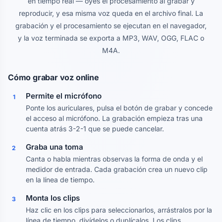
en tiempo real — oyes el procesamiento al grabar y
reproducir, y esa misma voz queda en el archivo final. La
grabación y el procesamiento se ejecutan en el navegador,
y la voz terminada se exporta a MP3, WAV, OGG, FLAC o
M4A.
Cómo grabar voz online
Permite el micrófono
1
Ponte los auriculares, pulsa el botón de grabar y concede
el acceso al micrófono. La grabación empieza tras una
cuenta atrás 3-2-1 que se puede cancelar.
Graba una toma
2
Canta o habla mientras observas la forma de onda y el
medidor de entrada. Cada grabación crea un nuevo clip
en la línea de tiempo.
Monta los clips
3
Haz clic en los clips para seleccionarlos, arrástralos por la
línea de tiempo, divídelos o duplícalos. Los clips