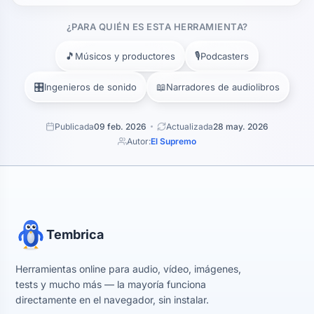
¿PARA QUIÉN ES ESTA HERRAMIENTA?
🎵
🎙️
Músicos y productores
Podcasters
🎛️
📖
Ingenieros de sonido
Narradores de audiolibros
Publicada
09 feb. 2026
Actualizada
28 may. 2026
Autor:
El Supremo
Tembrica
Herramientas online para audio, vídeo, imágenes,
tests y mucho más — la mayoría funciona
directamente en el navegador, sin instalar.