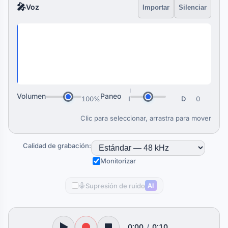
🎤
Voz
Importar
Silenciar
Pulsa Grabar para añadir un clip
Volumen
Paneo
100%
I
D
0
Clic para seleccionar, arrastra para mover
Calidad de grabación:
Monitorizar
Supresión de ruido
AI
0:00
/
0:10