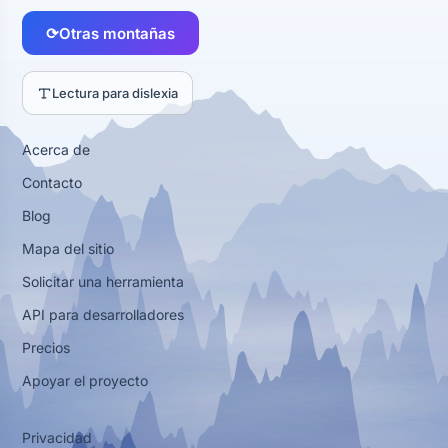
⟳
Otras montañas
Lectura para dislexia
Acerca de
Contacto
Blog
Mapa del sitio
Solicitar una herramienta
API para desarrolladores
Precios
Apoyar el proyecto
Privacidad