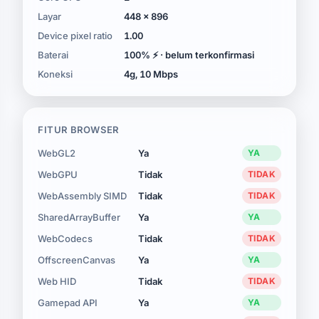
Layar
448 × 896
Device pixel ratio
1.00
Baterai
100% ⚡ · belum terkonfirmasi
Koneksi
4g, 10 Mbps
FITUR BROWSER
WebGL2
Ya
YA
WebGPU
Tidak
TIDAK
WebAssembly SIMD
Tidak
TIDAK
SharedArrayBuffer
Ya
YA
WebCodecs
Tidak
TIDAK
OffscreenCanvas
Ya
YA
Web HID
Tidak
TIDAK
Gamepad API
Ya
YA