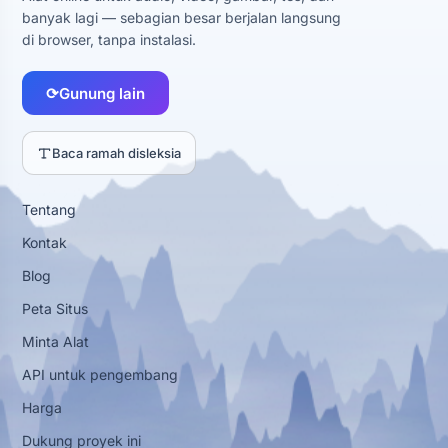
banyak lagi — sebagian besar berjalan langsung
di browser, tanpa instalasi.
⟳
Gunung lain
Baca ramah disleksia
Tentang
Kontak
Blog
Peta Situs
Minta Alat
API untuk pengembang
Harga
Dukung proyek ini