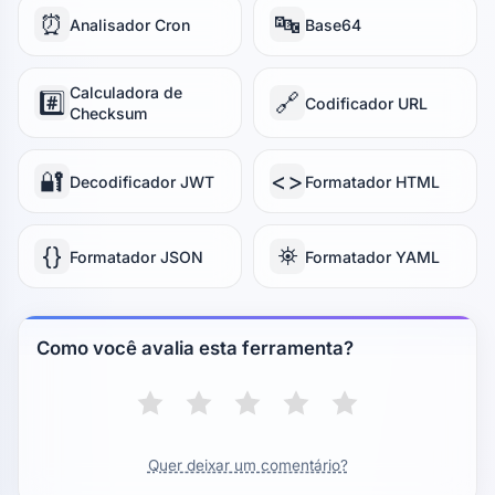
⏰
🔤
Analisador Cron
Base64
Calculadora de
#️⃣
🔗
Codificador URL
Checksum
🔐
<>
Decodificador JWT
Formatador HTML
{}
⛯
Formatador JSON
Formatador YAML
Como você avalia esta ferramenta?
Quer deixar um comentário?