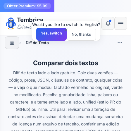
Obter Premium
· $5.99
Tembrica
Would you like to switch to English?
Criamos ferramentas
×
Yes, switch
No, thanks
›
Diff de Texto
Comparar dois textos
Diff de texto lado a lado gratuito. Cole duas versões —
código, prosa, JSON, cláusulas de contrato, qualquer coisa
— e veja o que mudou: tachado vermelho no original, verde
no modificado. Escolha granularidade linha, palavra ou
caractere, e alterne entre lado a lado, unified (estilo PR do
GitHub) ou inline. Útil para: revisar uma alteração de
contrato antes de assinar, detectar uma mudança sorrateira
de licença num arquivo de terceiro, conferir uma edição