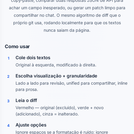
copy-paste, comparar duas respostas JSON de API para
achar um campo inesperado, ou gerar um patch limpo para
compartilhar no chat. O mesmo algoritmo de diff que o
próprio git usa, rodando localmente para que os textos
nunca saiam da página.
Como usar
Cole dois textos
1
Original à esquerda, modificado à direita.
Escolha visualização + granularidade
2
Lado a lado para revisão, unified para compartilhar, inline
para prosa.
Leia o diff
3
Vermelho — original (excluído), verde + novo
(adicionado), cinza = inalterado.
Ajuste opções
4
Ignore espaços se a formatação é ruído; ignore