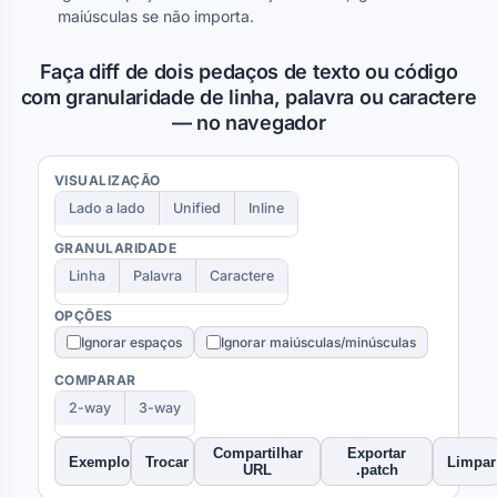
maiúsculas se não importa.
Faça diff de dois pedaços de texto ou código
com granularidade de linha, palavra ou caractere
— no navegador
VISUALIZAÇÃO
Lado a lado
Unified
Inline
GRANULARIDADE
Linha
Palavra
Caractere
OPÇÕES
Ignorar espaços
Ignorar maiúsculas/minúsculas
COMPARAR
2-way
3-way
Compartilhar
Exportar
Exemplo
Trocar
Limpar
URL
.patch