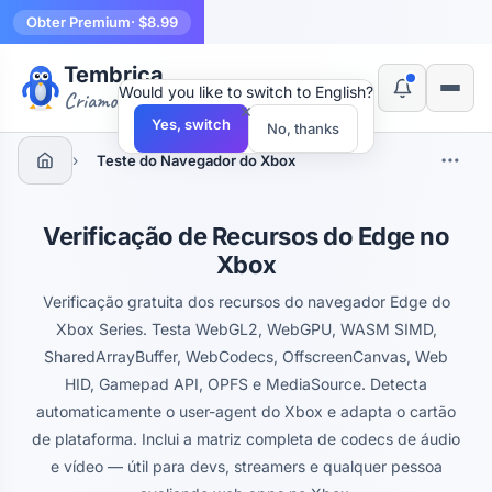
Obter Premium
· $8.99
Tembrica
Would you like to switch to English?
Criamos ferramentas
×
Yes, switch
No, thanks
›
Teste do Navegador do Xbox
Verificação de Recursos do Edge no
Xbox
Verificação gratuita dos recursos do navegador Edge do
Xbox Series. Testa WebGL2, WebGPU, WASM SIMD,
SharedArrayBuffer, WebCodecs, OffscreenCanvas, Web
HID, Gamepad API, OPFS e MediaSource. Detecta
automaticamente o user-agent do Xbox e adapta o cartão
de plataforma. Inclui a matriz completa de codecs de áudio
e vídeo — útil para devs, streamers e qualquer pessoa