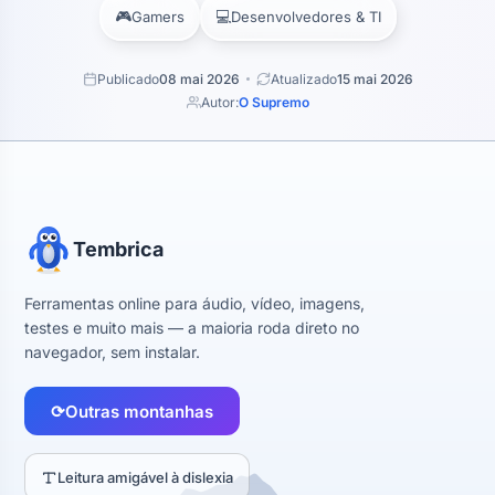
🎮
💻
Gamers
Desenvolvedores & TI
Publicado
08 mai 2026
Atualizado
15 mai 2026
Autor:
O Supremo
Tembrica
Ferramentas online para áudio, vídeo, imagens,
testes e muito mais — a maioria roda direto no
navegador, sem instalar.
⟳
Outras montanhas
Leitura amigável à dislexia