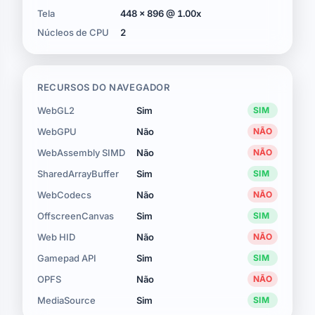
Tela
448 × 896 @ 1.00x
Núcleos de CPU
2
RECURSOS DO NAVEGADOR
WebGL2
Sim
SIM
WebGPU
Não
NÃO
WebAssembly SIMD
Não
NÃO
SharedArrayBuffer
Sim
SIM
WebCodecs
Não
NÃO
OffscreenCanvas
Sim
SIM
Web HID
Não
NÃO
Gamepad API
Sim
SIM
OPFS
Não
NÃO
MediaSource
Sim
SIM