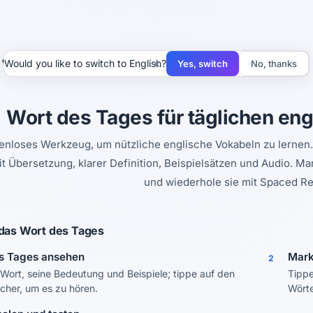
 des Tages
×
Would you like to switch to English?
Yes, switch
No, thanks
Wort des Tages für täglichen en
tenloses Werkzeug, um nützliche englische Vokabeln zu lernen.
t Übersetzung, klarer Definition, Beispielsätzen und Audio. Ma
und wiederhole sie mit Spaced Rep
 das Wort des Tages
s Tages ansehen
Mark
2
 Wort, seine Bedeutung und Beispiele; tippe auf den
Tippe
cher, um es zu hören.
Wörte