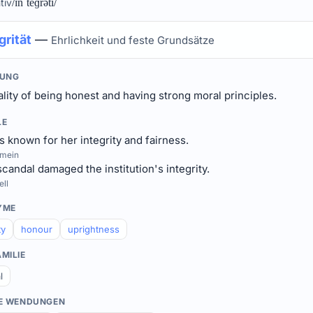
tiv
/ɪnˈteɡrəti/
grität
—
Ehrlichkeit und feste Grundsätze
TUNG
lity of being honest and having strong moral principles.
LE
s known for her integrity and fairness.
emein
candal damaged the institution's integrity.
ell
YME
ty
honour
uprightness
MILIE
l
E WENDUNGEN