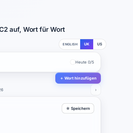
C2 auf, Wort für Wort
UK
US
ENGLISH
Heute 0/5
＋ Wort hinzufügen
26
›
☆ Speichern