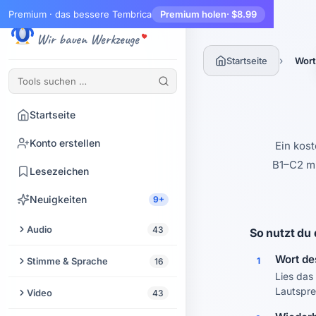
Premium · das bessere Tembrica
Premium holen
· $8.99
Tembrica
Wir bauen Werkzeuge
›
Startseite
Wort
Startseite
Konto erstellen
Ein kos
B1–C2 mi
Lesezeichen
Neuigkeiten
9+
Audio
43
So nutzt du
Audio zuschneiden
Wort de
Stimme & Sprache
1
16
Lies das
Audio-Enhancer
Text vorlesen lassen
Lautspre
Video
43
Audio aus Video extrahieren