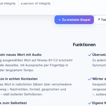
l integrity
a person of integrity
＋ Zu meinem Stapel
↗ Tei
Funktionen
ein neues Wort mit Audio
Überset
tig ausgewähltes Wort auf Niveau B1–C2 erscheint
Zu jedem 
 alle dasselbe, mit Aussprache per Fingertipp in
Synonyme,
der langsamem Tempo.
tze in echten Kontexten
Wörter 
as Wort in natürlichen Sätzen über verschiedene
Gespeich
nweg – Nachrichten, formell, gesprochen und
vergesse
 statt isolierter Definitionen.
–, sodass
 zum Selbsttest
Eigene 