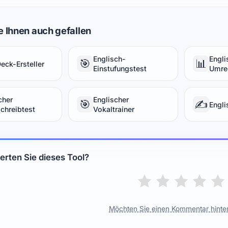
 Ihnen auch gefallen
Englisch-
Engli
🎯
📊
eck-Ersteller
Einstufungstest
Umre
cher
Englischer
🎯
✍️
Engli
chreibtest
Vokaltrainer
rten Sie dieses Tool?
Möchten Sie einen Kommentar hinte