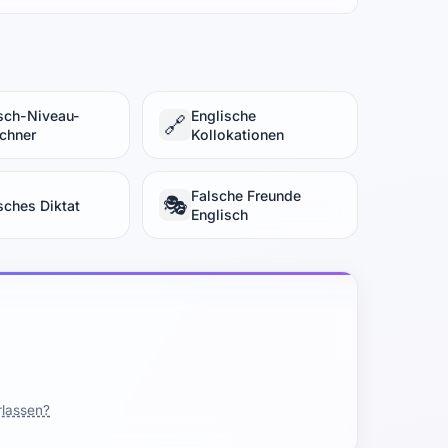
sch-Niveau-
Englische
🔗
chner
Kollokationen
Falsche Freunde
🎭
sches Diktat
Englisch
rlassen?