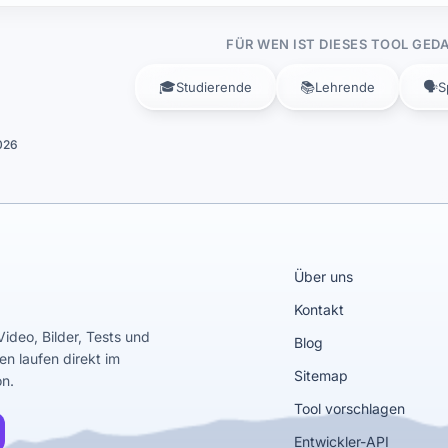
FÜR WEN IST DIESES TOOL GED
🎓
📚
🗣️
Studierende
Lehrende
S
026
Über uns
Kontakt
Video, Bilder, Tests und
Blog
en laufen direkt im
Sitemap
on.
Tool vorschlagen
Entwickler-API