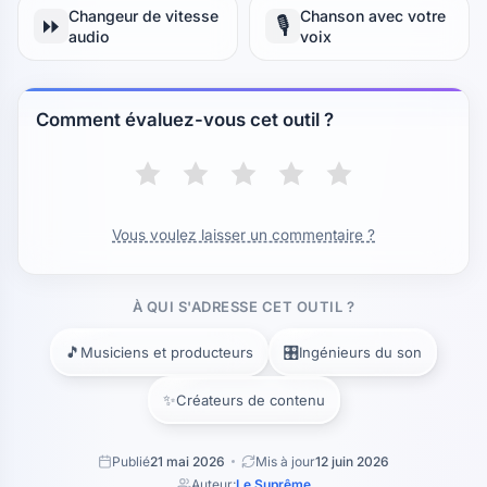
Changeur de vitesse
Chanson avec votre
⏩
🎙️
audio
voix
Comment évaluez-vous cet outil ?
Vous voulez laisser un commentaire ?
À QUI S'ADRESSE CET OUTIL ?
🎵
🎛️
Musiciens et producteurs
Ingénieurs du son
✨
Créateurs de contenu
Publié
21 mai 2026
Mis à jour
12 juin 2026
Auteur:
Le Suprême