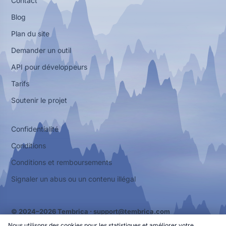
Contact
Blog
Plan du site
Demander un outil
API pour développeurs
Tarifs
Soutenir le projet
Confidentialité
Conditions
Conditions et remboursements
Signaler un abus ou un contenu illégal
© 2024–2026 Tembrica ·
support@tembrica.com
Nous utilisons des cookies pour les statistiques et améliorer votre