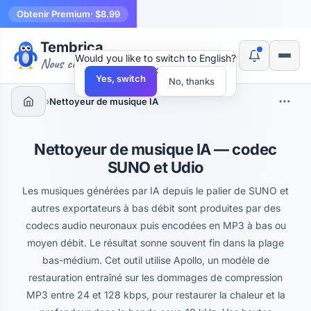
Obtenir Premium
· $8.99
Tembrica
Would you like to switch to English?
Nous créons des outils
×
Yes, switch
No, thanks
›
Nettoyeur de musique IA
Nettoyeur de musique IA — codec
SUNO et Udio
Les musiques générées par IA depuis le palier de SUNO et
autres exportateurs à bas débit sont produites par des
codecs audio neuronaux puis encodées en MP3 à bas ou
moyen débit. Le résultat sonne souvent fin dans la plage
bas-médium. Cet outil utilise Apollo, un modèle de
restauration entraîné sur les dommages de compression
MP3 entre 24 et 128 kbps, pour restaurer la chaleur et la