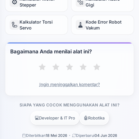
⚙️
🔩
Stepper
Gigi
Kalkulator Torsi
Kode Error Robot
🦾
🧹
Servo
Vakum
Bagaimana Anda menilai alat ini?
Ingin meninggalkan komentar?
SIAPA YANG COCOK MENGGUNAKAN ALAT INI?
💻
🤖
Developer & IT Pro
Robotika
Diterbitkan
18 Mei 2026
Diperbarui
04 Jun 2026