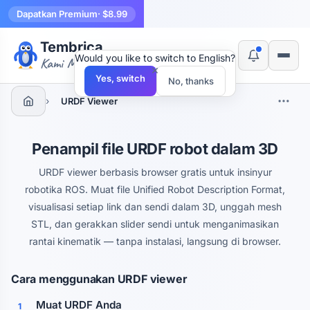
Dapatkan Premium
· $8.99
Tembrica
Would you like to switch to English?
Kami Membuat Alat
×
Yes, switch
No, thanks
›
URDF Viewer
Penampil file URDF robot dalam 3D
URDF viewer berbasis browser gratis untuk insinyur
robotika ROS. Muat file Unified Robot Description Format,
visualisasi setiap link dan sendi dalam 3D, unggah mesh
STL, dan gerakkan slider sendi untuk menganimasikan
rantai kinematik — tanpa instalasi, langsung di browser.
Cara menggunakan URDF viewer
Muat URDF Anda
1