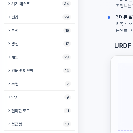
보이스 체인저
비디오 향상 도구
기기 테스트
34
조인트는 
오디오 노이즈 제거
음성 입력
동영상 자르기
스피커 및 헤드폰 테스트
3D 뷰 
건강
29
5
오디오 역재생
왼쪽 드래
보컬 제거기
동영상 음성 제거
스피커 클리너
IQ 테스트
튼으로 그
분석
15
오디오 합치기
온라인 녹음기
비디오에 음악 추가
진동 테스트
인지 테스트
오디오 메타데이터 편집기
생성
17
URD
오디오 속도 변환기
음역대 측정기
동영상 자르기 및 크기 조정
마이크 점검
치매 선별 검사
오디오를 음표로
모스 부호 생성기
게임
28
오디오 볼륨 조절기
오디오를 텍스트로
동영상 압축기
화면 번인 테스트
호흡 운동
BPM & 키 파인더
백색소음 생성기
체커
벨소리 만들기
인터넷 & 보안
14
음성 번역기
동영상 복구
카메라 테스트
난독증 검사
오디오 검사기
오디오 씬
소코반
피치 변경
IP 조회
메가폰 효과
측정
7
오디오로 비디오 만들기
주사율 테스트
자폐 스펙트럼 검사
오디오 워터마크
큰 소리 생성기
고양이 게임
리버브 & 에코
시스템 진단
보컬 녹음
소음 측정기
슬라이드쇼 만들기
악기
9
서브우퍼 테스트
색맹 시뮬레이터
음악 장르 감지기
개 퇴치기
메모리 게임
오디오 압축기
VPN 검사기
리더빙
거품 수평계
영상 뒤집기 & 미러링
비트 메이커
폰 디스플레이 테스트
편리한 도구
11
우울증 선별검사
오디오 포렌식
바이노럴 비트 생성기
뱀 게임
오디오 변환
IPv6 테스트
목소리 성별 변환기
빛 감지기
비디오 프레임
기타 튜너
데드 픽셀 테스트
모스 부호 디코더
색맹 카메라
접근성
19
악보를 MIDI로
무음 생성기
노노그램
무음 제거
브라우저 핑거프린트
보컬 하모니 생성기
각도기 온라인
화면 녹화
온라인 피아노