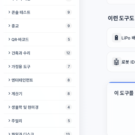
숫자 → 한글
지구 미터
콘솔 테스트
9
이런 도구도
세계 알파벳
3D 지구본
DualSense 테스터
종교
9
로마 숫자
산불 지도
Xbox 컨트롤러 테스트
🔋
키블라 파인더
LiPo
QR·바코드
5
어린이 논리 게임
위성 추적기
클라우드 게이밍 준비도
디지털 타스비
QR 코드 생성기
건축과 수리
12
동물 시야 시뮬레이터
해와 달
조이콘 테스터
🤖
히즈라 변환기
로봇 I
바코드 스캐너
계단 계산기
가정용 도구
7
어린이 수학 연습
광공해 지도
Steam Deck 컨트롤 테스트
기도 시간
바코드 생성기
나사 게이지
레시피 계산기
엔터테인먼트
8
EGE 점수 계산기
바람 지도
Steam Deck 화면 테스트
자카트 계산기
QR 파일 전송
벽지 계산기
청소 일정표
밤하늘
이 도구를
계산기
8
유성우
PS5 브라우저 테스트
카자 기도
QR 코드 스캐너
콘크리트 계산기
주방 변환기
재미있는 얼굴
퍼센트 계산기
지진 지도
생물학 및 현미경
4
Xbox 브라우저 테스트
기도 매듭줄 카운터
육각 렌치 게이지
바늘·코바늘 게이지
떨어지는 모래
계산기
스펙트로그램 랩
Steam Deck 테스트
주얼리
5
위령일
목재 계산기
오븐 온도 변환기
타로 카드 점
의류 사이즈 변환기
DNA 분석
시계 배터리 찾기
온라인으로 촛불 켜기
파일과 디스크
13