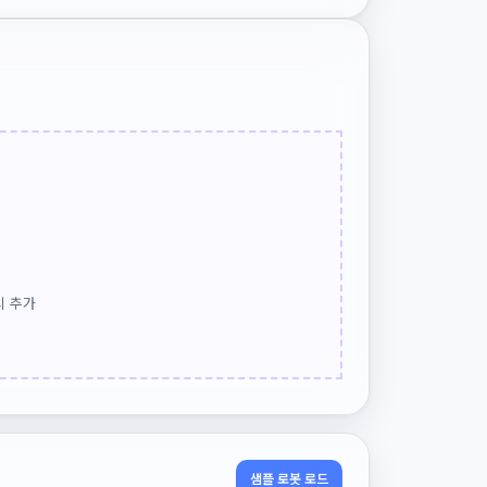
시 추가
샘플 로봇 로드