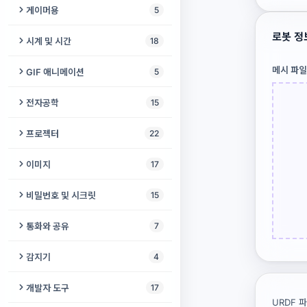
클릭 속도 테스트
온라인 거울
색맹 안전 팔레트
문서 리더
오디오 스플라이스 감지기
게이머용
5
강아지 호루라기
2048
스테레오→모노 변환
MAC 주소 조회
노래방 메이커
각도기
비디오 월
어쿠스틱 기타
GPU 벤치마크
화면 켜짐 유지
불안 추적기
이미지를 소리로
로봇 정
오디오 비교기
반응 속도 테스트
새 퇴치기
시계 및 시간
18
슬라이딩 퍼즐
모노→스테레오 변환
WebRTC 누출 테스트
대화 분석과 대화 회의록
온라인 자
비디오 VR 변환
칼림바
키보드 테스트
Bluetooth 연결 유지
뉴로 테스트
색상 판독기
오디오 현미경
에임 트레이너
아이소크로닉 톤
온라인 알람시계
메시 파일
미로 게임
GIF 애니메이션
5
오디오 루퍼
쿠키 검사기
오디오 번역기
GPS 속도계
자막 병합
끝없는 피아노
배터리 확인
반려동물 이름 생성기
온라인 청력 검사
수어 사전
Guitar Pro to MIDI
게이밍 핑 테스트
톤 생성기
날짜 카운트다운
배구 게임
GIF 압축기
MIDI → MP3/WAV
개인정보 감사
전자공학
15
AI 비디오 업스케일러
온라인 오르간
휴대폰 벤치마크
입장권 생성기
색상 이름 식별기
색상 접근성 검사기
동영상 분석
입력 지연 테스트
초인종 소리 생성기
온라인 시계
라이츠 아웃
비디오 → GIF
오디오 복구
WHOIS 조회
회로 시뮬레이터
프로젝터
22
디지털 사이니지
가상 드럼
마이크 노이즈 테스트
전동 자전거 레지스트리
패닉 버튼
의사소통 보드
믹스 분석기
게이밍 PC 스캐너
알람 소리 생성기
온라인 체스 시계
Bouncy Paws
GIF 자르기
8비트 칩튠 신시사이저
리다이렉트 검사
저항 색상 코드 계산기
프로젝터 테스트 패턴
자막 번역기
가상 플루트
이미지
17
게임패드 테스트
온라인 플래시
감각실
지문자 연습
청음 훈련기
쥐 퇴치기
시간 인식 장애 도우미
파이프 퍼즐
GIF에 오디오 추가
이퀄라이저
DNS 조회
SMD 코드 디코더
프로젝터 화면 크기 계산기
오디오 비주얼라이저
SNS 사진 리사이저
USB 드라이브 테스터
난수 생성기
비밀번호 및 시크릿
15
일일 루틴
실시간 자막
바퀴벌레 퇴치기
율리우스 ↔ 그레고리
탱그램
GIF → 비디오
채널 변환기
내 브라우저 확인
커패시터 코드 디코더
AV 싱크 (립싱크) 테스트
자동 자막
HEIC to JPG 변환기
CPU 벤치마크
랜덤 단어 생성기
스테가노그래피
코골이 모니터
비주얼 스케줄
통화와 공유
7
초음파 발생기
모래시계 타이머
에어하키 게임
무음 추가
속도 테스트
전선 굵기 계산기 (AWG)
스피커 배치 가이드
비디오 색상화
사진 복구
타자 속도 테스트
캘린더
비밀 금고
시력 검사
음성 내비게이터
무전기
감지기
4
DTMF 생성기
군용 시간 변환기
플러드 필
목표 BPM 타임스트레치
555 타이머 계산기
프레젠테이션 카운트다운
Reels Maker
사진 워터마크
자이로스코프 테스트
PGP 키 생성기
PD 측정기
오디오 나침반
위치 공유
AI 오디오 감지기
묵념
개발자 도구
17
두락
ACX 오디오북 마스터링
PCB 트레이스 폭 계산기
프로젝터 투사거리 계산기
톡킹 아바타
사진 색상화
URDF 
터치스크린 테스트
TOTP 생성기