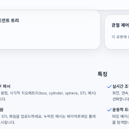
 조인트 트리
관절 제
이 로봇에
특징
F 파서
실시간 조
원점, 시각적 지오메트리(box, cylinder, sphere, STL 메시)
회전, 연
니다.
션화합니다
지원
운동학 트
께 STL 파일을 업로드하세요. 누락된 메시는 와이어프레임 플레
타입 배지(f
표시됩니다.
를 탐색합