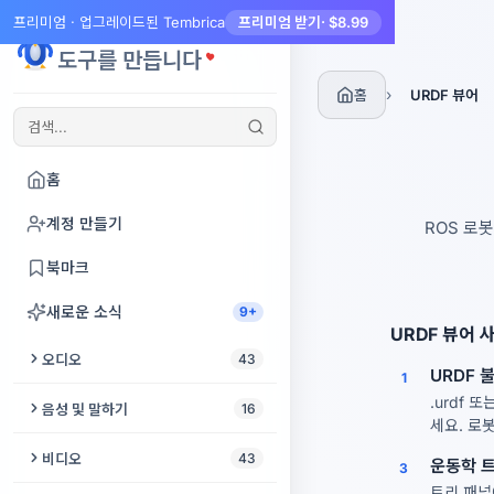
프리미엄 · 업그레이드된 Tembrica
프리미엄 받기
· $8.99
Tembrica
도구를 만듭니다
›
홈
URDF 뷰어
홈
계정 만들기
ROS 로
북마크
새로운 소식
9+
URDF 뷰어 
오디오
43
URDF 
1
오디오 자르기
.urdf
음성 및 말하기
16
세요. 로
오디오 향상
텍스트 음성 변환
비디오
43
운동학 
3
동영상에서 오디오 추출
트리 패널