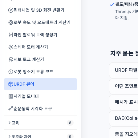
쿼리 문자열
텍스트 리라이트
음악 마스터링
영어 거짓 친구
궤도/패닝/
프로젝터 HDR 테스트
얼굴 메이커
PSD 뷰어
휴대폰 점검
손상 파일 생성기
쿼터니언 및 3D 회전 변환기
Three.js
마크다운 미리보기
유의어 찾기
오디오 검열
오늘의 단어
프로젝터 감마 테스트
화 지원.
동영상 오버레이
Codec Sample Pack
로봇 속도 및 오도메트리 계산기
HTML 포매터
예쁜 글꼴 생성기
내 목소리로 부르는 노래
음절 카운터
프로젝터 길들이기
비디오 FPS 높이기
사인 스윕 WAV 생성기
라인 팔로워 트랙 생성기
정규식 테스터
홈시어터용 5.1 디스크 이미지
단어 강세
프로젝터 소음 측정기
비디오 루퍼
샘플 문서 생성기
스테퍼 모터 계산기
JSON 포매터
자주 묻는 
효과음 생성기
영어 문법 강좌
프로젝터 키스톤 정렬 그리드
비디오 더빙
서보 토크 계산기
해시 식별기
오디오 믹서
영어 받아쓰기 연습
동영상 오디오 편집기
URDF 파
로봇 청소기 오류 코드
노래 단어 제거
영어 철자 시험
동영상 변환기
URDF 뷰어
어떤 조인트
어휘량 테스트
동영상 위치 찾기
시리얼 모니터
메시가 표시
Anki 덱 빌더
애니메이션 아바타 메이커
순운동학 시각화 도구
최소대립쌍
DAE(Col
교육
8
충돌 지오메
타자 연습기
우주와 자연
9